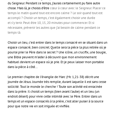
du Seigneur. Pendant ce temps, j’aurais certainement pu faire autre
chose. Mais là, je choisis d’être
cœur à cœur avec le Seigneur. Placer ce
temps le matin quand tout est encore calme ? Le soir quand tout est
accompli ? Choisir un temps, c’est également choisir une durée
et s’y tenir. Peut-être 10, 15, 20 minutes pour commencer. Et si
nécessaire, prévenir les autres que j’ai besoin de calme pendant ce
temps-là.
Choisir un lieu, c’est entrer dans le temps consacré en se situant dans un
espace consacré, bien concret. Quelle sera la pièce la plus retirée où je
pourrai prier le Père dans le secret ? Une icône, un crucifix, une bougie,
une Bible peuvent m’aider à découvrir que mon environnement
habituel devient un espace où je prie. Et je peux laisser mon portable
dans la pièce à côté…
Le premier chapitre de l’évangile de Marc (Mc 1,21-38) décrit une
journée de Jésus. Journée très remplie, durant laquelle il est sans cesse
sollicité. Tout le monde le cherche ! Toute son activité est enracinée
dans la prière. Il choisit un temps (bien avant l’aube) et un lieu (un
endroit désert) pour vivre cette intimité avec le Père. Entrer dans un
temps et un espace consacrés à la prière, c’est aller puiser à la source
pour que notre vie en soit irriguée et vivifiée.