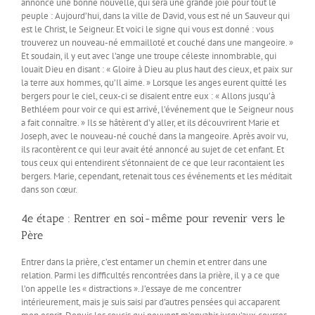
annonce une bonne nouvelle, qui sera une grande joie pour tout le
peuple : Aujourd’hui, dans la ville de David, vous est né un Sauveur qui
est le Christ, le Seigneur. Et voici le signe qui vous est donné : vous
trouverez un nouveau-né emmailloté et couché dans une mangeoire. »
Et soudain, il y eut avec l’ange une troupe céleste innombrable, qui
louait Dieu en disant : « Gloire à Dieu au plus haut des cieux, et paix sur
la terre aux hommes, qu’Il aime. » Lorsque les anges eurent quitté les
bergers pour le ciel, ceux-ci se disaient entre eux : « Allons jusqu’à
Bethléem pour voir ce qui est arrivé, l’événement que le Seigneur nous
a fait connaître. » Ils se hâtèrent d’y aller, et ils découvrirent Marie et
Joseph, avec le nouveau-né couché dans la mangeoire. Après avoir vu,
ils racontèrent ce qui leur avait été annoncé au sujet de cet enfant. Et
tous ceux qui entendirent s’étonnaient de ce que leur racontaient les
bergers. Marie, cependant, retenait tous ces événements et les méditait
dans son cœur.
4e étape : Rentrer en soi-même pour revenir vers le
Père
Entrer dans la prière, c’est entamer un chemin et entrer dans une
relation. Parmi les difficultés rencontrées dans la prière, il y a ce que
l’on appelle les « distractions ». J’essaye de me concentrer
intérieurement, mais je suis saisi par d’autres pensées qui accaparent