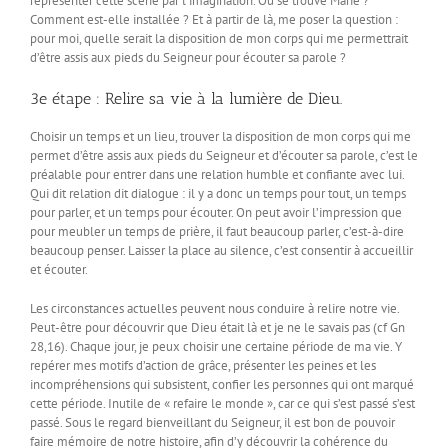
représenter cette scène par l’imagination. Où se trouve Marie ?
Comment est-elle installée ? Et à partir de là, me poser la question :
pour moi, quelle serait la disposition de mon corps qui me permettrait
d’être assis aux pieds du Seigneur pour écouter sa parole ?
3e étape : Relire sa vie à la lumière de Dieu.
Choisir un temps et un lieu, trouver la disposition de mon corps qui me
permet d’être assis aux pieds du Seigneur et d’écouter sa parole, c’est le
préalable pour entrer dans une relation humble et confiante avec lui.
Qui dit relation dit dialogue : il y a donc un temps pour tout, un temps
pour parler, et un temps pour écouter. On peut avoir l’impression que
pour meubler un temps de prière, il faut beaucoup parler, c’est-à-dire
beaucoup penser. Laisser la place au silence, c’est consentir à accueillir
et écouter.
Les circonstances actuelles peuvent nous conduire à relire notre vie.
Peut-être pour découvrir que Dieu était là et je ne le savais pas (cf Gn
28,16). Chaque jour, je peux choisir une certaine période de ma vie. Y
repérer mes motifs d’action de grâce, présenter les peines et les
incompréhensions qui subsistent, confier les personnes qui ont marqué
cette période. Inutile de « refaire le monde », car ce qui s’est passé s’est
passé. Sous le regard bienveillant du Seigneur, il est bon de pouvoir
faire mémoire de notre histoire, afin d’y découvrir la cohérence du