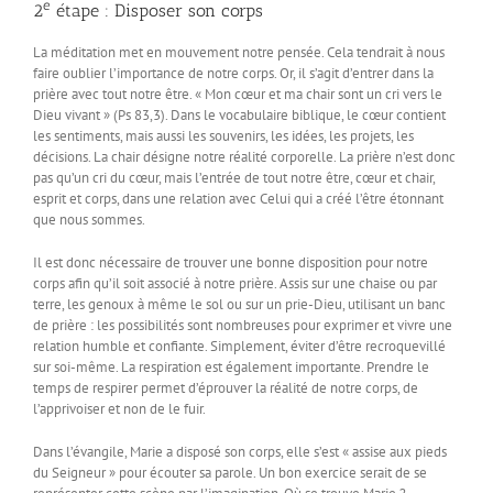
e
2
étape : Disposer son corps
La méditation met en mouvement notre pensée. Cela tendrait à nous
faire oublier l’importance de notre corps. Or, il s’agit d’entrer dans la
prière avec tout notre être. « Mon cœur et ma chair sont un cri vers le
Dieu vivant » (Ps 83,3). Dans le vocabulaire biblique, le cœur contient
les sentiments, mais aussi les souvenirs, les idées, les projets, les
décisions. La chair désigne notre réalité corporelle. La prière n’est donc
pas qu’un cri du cœur, mais l’entrée de tout notre être, cœur et chair,
esprit et corps, dans une relation avec Celui qui a créé l’être étonnant
que nous sommes.
Il est donc nécessaire de trouver une bonne disposition pour notre
corps afin qu’il soit associé à notre prière. Assis sur une chaise ou par
terre, les genoux à même le sol ou sur un prie-Dieu, utilisant un banc
de prière : les possibilités sont nombreuses pour exprimer et vivre une
relation humble et confiante. Simplement, éviter d’être recroquevillé
sur soi-même. La respiration est également importante. Prendre le
temps de respirer permet d’éprouver la réalité de notre corps, de
l’apprivoiser et non de le fuir.
Dans l’évangile, Marie a disposé son corps, elle s’est « assise aux pieds
du Seigneur » pour écouter sa parole. Un bon exercice serait de se