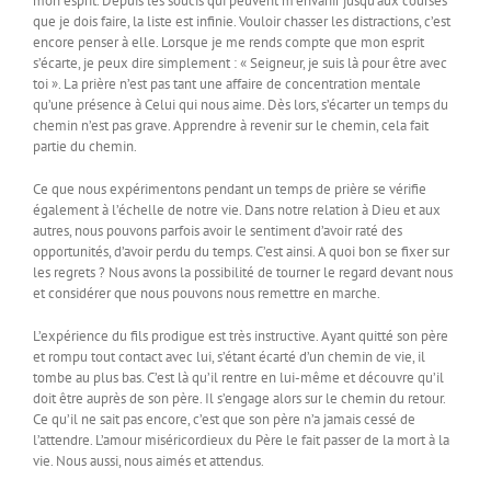
mon esprit. Depuis les soucis qui peuvent m’envahir jusqu’aux courses
que je dois faire, la liste est infinie. Vouloir chasser les distractions, c’est
encore penser à elle. Lorsque je me rends compte que mon esprit
s’écarte, je peux dire simplement : « Seigneur, je suis là pour être avec
toi ». La prière n’est pas tant une affaire de concentration mentale
qu’une présence à Celui qui nous aime. Dès lors, s’écarter un temps du
chemin n’est pas grave. Apprendre à revenir sur le chemin, cela fait
partie du chemin.
Ce que nous expérimentons pendant un temps de prière se vérifie
également à l’échelle de notre vie. Dans notre relation à Dieu et aux
autres, nous pouvons parfois avoir le sentiment d’avoir raté des
opportunités, d’avoir perdu du temps. C’est ainsi. A quoi bon se fixer sur
les regrets ? Nous avons la possibilité de tourner le regard devant nous
et considérer que nous pouvons nous remettre en marche.
L’expérience du fils prodigue est très instructive. Ayant quitté son père
et rompu tout contact avec lui, s’étant écarté d’un chemin de vie, il
tombe au plus bas. C’est là qu’il rentre en lui-même et découvre qu’il
doit être auprès de son père. Il s’engage alors sur le chemin du retour.
Ce qu’il ne sait pas encore, c’est que son père n’a jamais cessé de
l’attendre. L’amour miséricordieux du Père le fait passer de la mort à la
vie. Nous aussi, nous aimés et attendus.