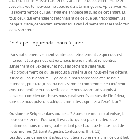
a fait connaître. » Ils se hâtèrent d’y aller, et ils découvrirent Marie et
Joseph, avec le nouveau-né couché dans la mangeoire. Après avoir vu,
ils racontèrent ce qui leur avait été annoncé au sujet de cet enfant. Et
tous ceux qui entendirent s’étonnaient de ce que leur racontaient les
bergers. Marie, cependant, retenait tous ces événements et les méditait
dans son cœur.
5e étape : Apprends-nous à prier
Dans notre prière viennent s’entrelacer étroitement ce qui nous est
intérieur et ce qui nous est extérieur. Evénements et rencontres
surviennent de l’extérieur et nous impactent à l’intérieur.
Réciproquement, ce qui se produit à l’intérieur de nous-même déteint
sur ce qui nous entoure. Il y a ce que nous apprenons et que nous
retenons ; plus tard, il pourra nous sembler comprendre de l’intérieur
avec une profondeur nouvelle ce que nous avions jadis appris. A
l’inverse, combien de choses nous paraissent évidentes de l’intérieur,
sans que nous puissions adéquatement les exprimer à l’extérieur ?
Où situer le Seigneur dans tout cela ? Auteur de tout ce qui existe, il
nous est extérieur. Pourtant, il est celui qui est plus intérieur que
l’intime de nous-mêmes, tout en étant plus haut que le plus haut de
nous-mêmes (Cf. Saint Augustin, Confessions, III, 6, 11).
Les disciples demandent à Jésus qu’il leur apprenne à prier. Ce qu’il fait.