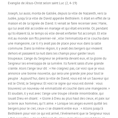
Evangile de Jésus-Christ selon saint Luc (2, 4-19)
Joseph, lui aussi, monta de Galilée, depuis la ville de Nazareth, vers la
Judée, jusqu’à la ville de David appelée Bethléem. Il était en effet de la
maison et de la lignée de David. Il venait se faire recenser avec Marie,
qui lui avait été accordée en mariage et qui était enceinte. Or, pendant
qu’ils étaient là, le temps où elle devait enfanter fut accompli. Et elle
mit au monde son fils premier-né ; elle l’emmaillota et le coucha dans
une mangeoire, car il n’y avait pas de place pour eux dans la salle
commune. Dans la même région, il y avait des bergers qui vivaient
dehors et passaient la nuit dans les champs pour garder leurs
troupeaux. L’ange du Seigneur se présenta devant eux, et la gloire du
Seigneur les enveloppa de sa lumière. Ils furent saisis d’une grande
crainte. Alors l’ange leur dit : « Ne craignez pas, car voici que je vous
annonce une bonne nouvelle, qui sera une grande joie pour tout le
peuple : Aujourd’hui, dans la ville de David, vous est né un Sauveur qui
est le Christ, le Seigneur. Et voici le signe qui vous est donné : vous
trouverez un nouveau-né emmailloté et couché dans une mangeoire. »
Et soudain, il y eut avec l’ange une troupe céleste innombrable, qui
louait Dieu en disant : « Gloire à Dieu au plus haut des cieux, et paix sur
la terre aux hommes, qu’Il aime. » Lorsque les anges eurent quitté les
bergers pour le ciel, ceux-ci se disaient entre eux : « Allons jusqu’à
Bethléem pour voir ce qui est arrivé, l’événement que le Seigneur nous