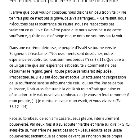
Petite méditation pour ce 5e dimanche de carême.
Il arrive que pour vouloir consoler, nous disions un peu trop vite : « Ne
t’en fais pas, ce n’est pas si grave, cela va s’arranger… ». Ce faisant, nous
n’écoutons pas la souffrance de l’autre, nous ne respectons pas
vraiment ce qu’il vit. Peut-être parce que nous avons peur de cette
souffrance, qu’elle nous dérange et que nous ne voulons pas la voir.
Dans une extrême détresse, le peuple d’Israël se tourne vers le
Seigneur et s’exclame : “Nos ossements sont desséchés, notre
espérance est détruite, nous sommes perdus !” (Ez 37,11). Que dire à
celui qui crie que son espérance est détruite ? Comment ne pas
détourner le regard, gêné ; toute parole semblerait déplacée,
irrespectueuse. Dieu sait écouter et accueillir totalement l’expression
de la souffrance sans se détourner de celui qui souffre. Par sa parole
puissante, il sait aussi fait surgir la vie là où tout n’était que ruine et
désolation : « Je vais ouvrir vos tombeaux et je vous en ferai remonter, ô
mon peuple, (…) je mettrai en vous mon esprit, et vous vivrez » (Ez
36,12…14).
Face au tombeau de son ami Lazare, Jésus pleure, intérieurement
bouleversé. Par deux fois, il a su écouter Marthe et Marie lui dire : « Si tu
avais été là, mon frère ne serait pas mort ». Jésus écoute et se laisse
bouleverser, sachant que se dresse devant lui l’horizon de sa propre