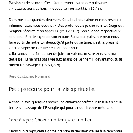
Passion et de sa mort. C’est là que retentit sa parole puissante
: « Lazare, viens dehors ! » et que le mort sortit (Jn 11,43).
Dans nos plus grandes détresses, Celui qui nous aime et nous respecte
infiniment sait nous écouter. « Des profondeurs je crie vers toi, Seigneur,
Seigneur écoute mon appel ! » (Ps 129,1-2). Son silence respectueux
sera peut-être le signe de son écoute. Sa parole puissante peut nous
faire sortir de notre tombeau. Qu’il parle ou se taise, il est là, présent.
C’est le signe de l’amitié de Dieu pour nous.
« Ton amour me fait danser de joie : tu vois ma misère et tu sais ma
détresse. Tu ne m’as pas livré aux mains de l’ennemi ; devant moi, tu as
ouvert un passage ». (Ps 30, 8-9)
Père Guillaume Normand
Petit parcours pour la vie spirituelle.
A chaque fois, quelques brèves indications concrètes. Puis à la fin de la
lettre, un passage de l’Evangile qui pourra nourrir votre méditation.
1ère étape : Choisir un temps et un lieu
Choisir un temps, cela signifie prendre la décision d’aller à la rencontre