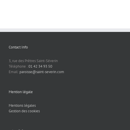
mission
du
monde
»
Contact Info
3, rue des Prêtres Saint-Séverin
Téléphone :
01 42 34 93 50
Email:
paroisse@saint-severin.com
Mention légale
Mentions légales
Gestion des cookies