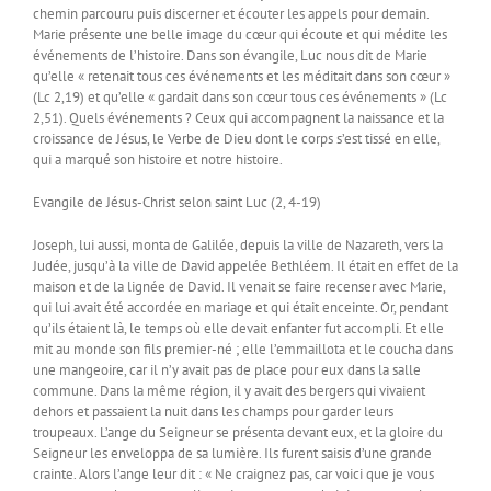
chemin parcouru puis discerner et écouter les appels pour demain.
Marie présente une belle image du cœur qui écoute et qui médite les
événements de l’histoire. Dans son évangile, Luc nous dit de Marie
qu’elle « retenait tous ces événements et les méditait dans son cœur »
(Lc 2,19) et qu’elle « gardait dans son cœur tous ces événements » (Lc
2,51). Quels événements ? Ceux qui accompagnent la naissance et la
croissance de Jésus, le Verbe de Dieu dont le corps s’est tissé en elle,
qui a marqué son histoire et notre histoire.
Evangile de Jésus-Christ selon saint Luc (2, 4-19)
Joseph, lui aussi, monta de Galilée, depuis la ville de Nazareth, vers la
Judée, jusqu’à la ville de David appelée Bethléem. Il était en effet de la
maison et de la lignée de David. Il venait se faire recenser avec Marie,
qui lui avait été accordée en mariage et qui était enceinte. Or, pendant
qu’ils étaient là, le temps où elle devait enfanter fut accompli. Et elle
mit au monde son fils premier-né ; elle l’emmaillota et le coucha dans
une mangeoire, car il n’y avait pas de place pour eux dans la salle
commune. Dans la même région, il y avait des bergers qui vivaient
dehors et passaient la nuit dans les champs pour garder leurs
troupeaux. L’ange du Seigneur se présenta devant eux, et la gloire du
Seigneur les enveloppa de sa lumière. Ils furent saisis d’une grande
crainte. Alors l’ange leur dit : « Ne craignez pas, car voici que je vous