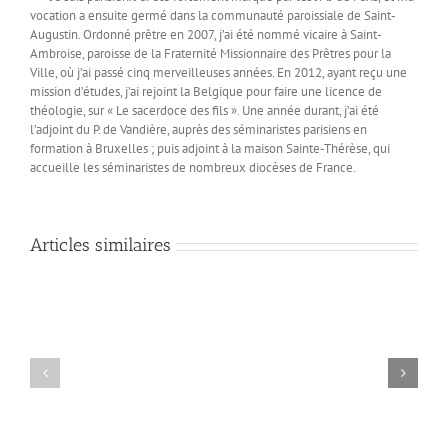
vocation a ensuite germé dans la communauté paroissiale de Saint-
Augustin. Ordonné prêtre en 2007, j’ai été nommé vicaire à Saint-
Ambroise, paroisse de la Fraternité Missionnaire des Prêtres pour la
Ville, où j’ai passé cinq merveilleuses années. En 2012, ayant reçu une
mission d’études, j’ai rejoint la Belgique pour faire une licence de
théologie, sur « Le sacerdoce des fils ». Une année durant, j’ai été
l’adjoint du P. de Vandière, auprès des séminaristes parisiens en
formation à Bruxelles ; puis adjoint à la maison Sainte-Thérèse, qui
accueille les séminaristes de nombreux diocèses de France.
Articles similaires
«
L’Agneau
Les
de
Les
recommandations
Dieu
Vous
signes
de
qui
savez
de
Jésus
enlève
le
la
pour
le
chemin…
fin
la
péché
?