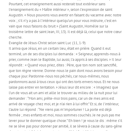
Pourtant, cet enseignement aussi resterait tout extérieur sans
l’enseignement du « Maître intérieur », selon l’expression de saint
Augustin. « Nous pouvons vous avertir en faisant du vacarme avec notre
voix ; s’il n’y a pas à l’intérieur quelqu’un pour vous instruire, c’est en
vain que nous faisons du bruit » (Saint Augustin, Homélie sur la
troisième lettre de saint Jean, III, 13). Il est déjà là, celui que notre cœur
cherche.
Evangile de Jésus-Christ selon saint Luc (11, 1-9)
Il arriva que Jésus, en un certain lieu, était en prière. Quand il eut
terminé, un de ses disciples lui demanda : « Seigneur, apprends-nous à
prier, comme Jean le Baptiste, lui aussi, l’a appris à ses disciples. » Il leur
répondit : « Quand vous priez, dites : Père, que ton nom soit sanctifié,
que ton règne vienne. Donne-nous le pain dont nous avons besoin pour
chaque jour. Pardonne-nous nos péchés, car nous-mêmes, nous
pardonnons aussi à tous ceux qui ont des torts envers nous. Et ne nous
laisse pas entrer en tentation. » Jésus leur dit encore : « Imaginez que
l’un de vous ait un ami et aille le trouver au milieu de la nuit pour lui
demander : “Mon ami, prête-moi trois pains, car un de mes amis est
arrivé de voyage chez moi, et je n’ai rien à lui offrir.” Et si, de l’intérieur,
l’autre lui répond : “Ne viens pas m’importuner ! La porte est déjà
fermée ; mes enfants et moi, nous sommes couchés. Je ne puis pas me
lever pour te donner quelque chose.” Eh bien ! je vous le dis : même s’il
ne se lève pas pour donner par amitié, il se lèvera à cause du sans-gêne