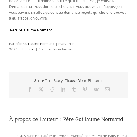
de cet ami, et il lui donnera tout ce qu’il lui faut. Moi, je vous dis :
Demandez, on vous donnera ; cherchez, vous trouverez ; frappez, on
vous ouvrira. En effet, quiconque demande reçoit ; qui cherche trouve ;
à qui frappe, on ouvrira.
Père Guillaume Normand
Par
Père Guillaume Normand
|
mars 14th,
sur
2020
|
Editorial
|
Commentaires fermés
Méditations
en
temps
de
confinement
Share This Story, Choose Your Platform!
Facebook
X
Reddit
LinkedIn
Tumblr
Pinterest
Vk
Email
À propos de l'auteur :
Père Guillaume Normand
Je suis parisien. J’ai été fortement marqué par les JMJ de Paris, et ma