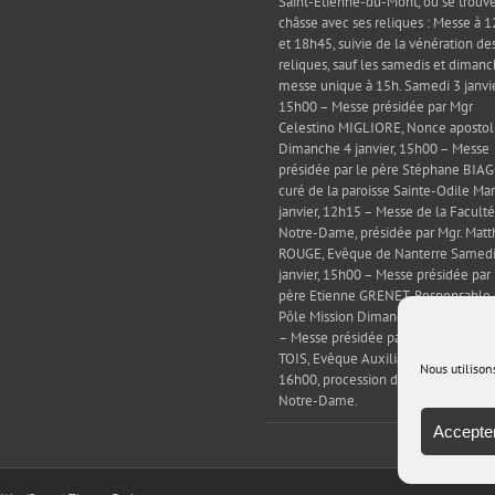
Saint-Étienne-du-Mont, où se trouve
châsse avec ses reliques : Messe à 
et 18h45, suivie de la vénération de
reliques, sauf les samedis et dimanc
messe unique à 15h. Samedi 3 janvie
15h00 – Messe présidée par Mgr
Celestino MIGLIORE, Nonce apostol
Dimanche 4 janvier, 15h00 – Messe
présidée par le père Stéphane BIAG
curé de la paroisse Sainte-Odile Mar
janvier, 12h15 – Messe de la Faculté
Notre-Dame, présidée par Mgr. Matt
ROUGE, Evêque de Nanterre Samedi
janvier, 15h00 – Messe présidée par 
père Etienne GRENET, Responsable
Pôle Mission Dimanche 11 janvier, 
– Messe présidée par Mgr. Emmanu
TOIS, Evêque Auxiliaire de Paris puis
Nous utilison
16h00, procession des reliques jusq
Notre-Dame.
Accepter