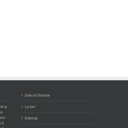
Diacona,
les
Jeux
Jeux
merveilles
papote
papo
de
Lourdes
Dans le Diocèse
st la
La Sev’
us
ions
Editorial
r à