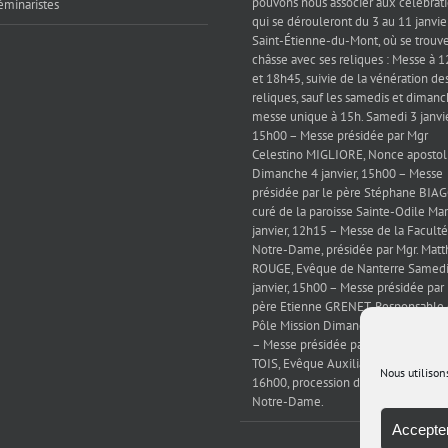
pouvons nous associer aux célébrat
éminaristes
qui se dérouleront du 3 au 11 janvie
Saint-Étienne-du-Mont, où se trouve
châsse avec ses reliques : Messe à 
et 18h45, suivie de la vénération de
reliques, sauf les samedis et dimanc
messe unique à 15h. Samedi 3 janvie
15h00 – Messe présidée par Mgr
Celestino MIGLIORE, Nonce apostol
Dimanche 4 janvier, 15h00 – Messe
présidée par le père Stéphane BIAG
curé de la paroisse Sainte-Odile Mar
janvier, 12h15 – Messe de la Faculté
Notre-Dame, présidée par Mgr. Matt
ROUGE, Evêque de Nanterre Samedi
janvier, 15h00 – Messe présidée par 
père Etienne GRENET, Responsable
Pôle Mission Dimanche 11 janvier, 
– Messe présidée par Mgr. Emmanu
TOIS, Evêque Auxiliaire de Paris puis
Nous utilison
16h00, procession des reliques jusq
Notre-Dame.
Accepter