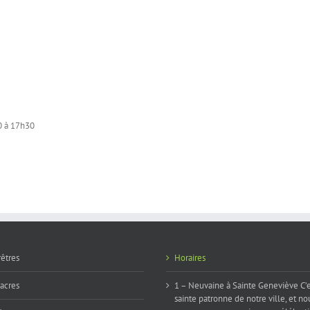
30 à 17h30
rêtres
Horaires
iacres
1 – Neuvaine à Sainte Geneviève C’e
sainte patronne de notre ville, et no