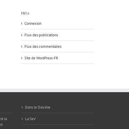
des
saints
Méta
Connexion
Flux des publications
Flux des commentaires
Site de WordPress-FR
Dans le Diocèse
st la
La Sev’
us