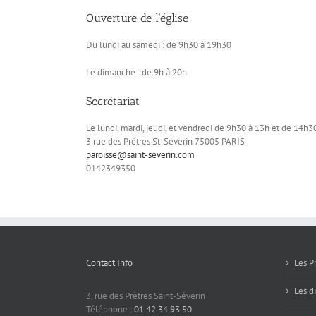
Ouverture de l’église
Du lundi au samedi : de 9h30 à 19h30
Le dimanche : de 9h à 20h
Secrétariat
Le lundi, mardi, jeudi, et vendredi de 9h30 à 13h et de 14h
3 rue des Prêtres St-Séverin 75005 PARIS
paroisse@saint-severin.com
0142349350
Contact Info
Les P
Les d
3, rue des Prêtres Saint-Séverin
Téléphone :
01 42 34 93 50