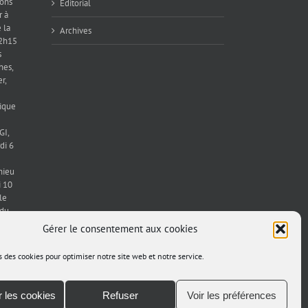
ions
Editorial
r à
 la
Archives
12h15
s
hes,
r,
ique
GI,
di 6
hieu
 10
le
 du
15h00
Gérer le consentement aux cookies
el
 à
s des cookies pour optimiser notre site web et notre service.
u’à
 les cookies
Refuser
Voir les préférences