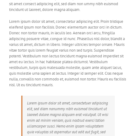
sit amet consect adipiscing elit, sed diam non ummy nibh euismod
tincidunt ut laoreet, dolore magna aliquam.
Lorem ipsum dolor sit amet, consectetur adipiscing elit. Proin tristique
eleifend ipsum non facilisis. Donec elementum auctor orci in dictum.
Donec non tortor mauris, in iaculis leo. Aenean orci arcu, fringilla
adipiscing posuere vitae, congue id nunc. Phasellus nisl dolor, blandit a
varius sit amet, dictum in libero. Integer ultricies tempor ornare. Mauris
vitae tortor quis lorem feugiat varius non sed turpis. Suspendisse
potenti. Vestibulum non lectus tincidunt magna euismod imperdiet sit
amet eu lectus. In hac habitasse platea dictumst. Vestibulum
vestibulum, turpis quis malesuada molestie, quam ante aliquet lacus,
quis molestie urna sapien at lectus. Integer id semper elit. Cras neque
nulla, convallis non commodo et, euismod non tortor. Mauris eu facilisis
nisl. Ut eu tincidunt mauris.
Lorem ipsum dolor sit amet, consectetuer adipiscing
elit, sed diam nonummy nibh euismod tincidunt ut
laoreet dolore magna aliquam erat volutpat. Ut wisi
enim ad minim veniam, quis nostrud exerci tation
ullamcorper susci. Nemo enim ipsam voluptatem
quia voluptas sit aspernatur aut odit aut fugit, sed