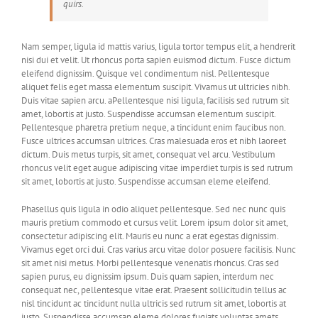
quirs.
Nam semper, ligula id mattis varius, ligula tortor tempus elit, a hendrerit
nisi dui et velit. Ut rhoncus porta sapien euismod dictum. Fusce dictum
eleifend dignissim. Quisque vel condimentum nisl. Pellentesque
aliquet felis eget massa elementum suscipit. Vivamus ut ultricies nibh.
Duis vitae sapien arcu. aPellentesque nisi ligula, facilisis sed rutrum sit
amet, lobortis at justo. Suspendisse accumsan elementum suscipit.
Pellentesque pharetra pretium neque, a tincidunt enim faucibus non.
Fusce ultrices accumsan ultrices. Cras malesuada eros et nibh laoreet
dictum. Duis metus turpis, sit amet, consequat vel arcu. Vestibulum
rhoncus velit eget augue adipiscing vitae imperdiet turpis is sed rutrum
sit amet, lobortis at justo. Suspendisse accumsan eleme eleifend.
Phasellus quis ligula in odio aliquet pellentesque. Sed nec nunc quis
mauris pretium commodo et cursus velit. Lorem ipsum dolor sit amet,
consectetur adipiscing elit. Mauris eu nunc a erat egestas dignissim.
Vivamus eget orci dui. Cras varius arcu vitae dolor posuere facilisis. Nunc
sit amet nisi metus. Morbi pellentesque venenatis rhoncus. Cras sed
sapien purus, eu dignissim ipsum. Duis quam sapien, interdum nec
consequat nec, pellentesque vitae erat. Praesent sollicitudin tellus ac
nisl tincidunt ac tincidunt nulla ultricis sed rutrum sit amet, lobortis at
justo. Suspendisse accumsan eleme dolores fugiats voluptas amets