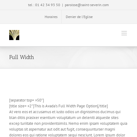
Passer
tel : 01 42 34 93 50
|
paroisse@saint-severin.com
au
contenu
Horaires
Denier de l’Eglise
Full Width
[separator top= »50″]
[title size= »2″]This is Avada’s Full Width Page Option[/title]
At vero eos et accusamus et iusto odios un dignissimos ducimus qui
blan ditiis prasixer esentium voluptatum un deleniti atqueste sites
excep turiitate non providentsimils. Nemo enim ipsam voluptatem quia
voluptas sit aspernatur aut odit aut fugit, consequunturser magni
dolores eos qui ratione voluptatem sequi nesciunt. Lorem ipsum dolor