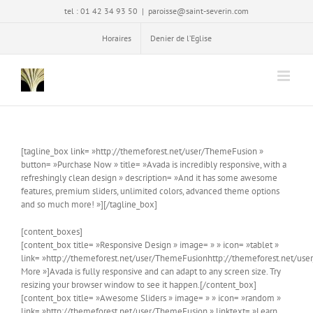
Passer
tel : 01 42 34 93 50
|
paroisse@saint-severin.com
au
contenu
Horaires
Denier de l’Eglise
[tagline_box link= »http://themeforest.net/user/ThemeFusion »
button= »Purchase Now » title= »Avada is incredibly responsive, with a
refreshingly clean design » description= »And it has some awesome
features, premium sliders, unlimited colors, advanced theme options
and so much more! »][/tagline_box]
[content_boxes]
[content_box title= »Responsive Design » image= » » icon= »tablet »
link= »http://themeforest.net/user/ThemeFusionhttp://themeforest.net/use
More »]Avada is fully responsive and can adapt to any screen size. Try
resizing your browser window to see it happen.[/content_box]
[content_box title= »Awesome Sliders » image= » » icon= »random »
link= »http://themeforest.net/user/ThemeFusion » linktext= »Learn