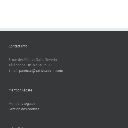
Contact Info
3, rue des Prêtres Saint-Séverin
Téléphone :
01 42 34 93 50
Email:
paroisse@saint-severin.com
Mention légale
Mentions légales
Gestion des cookies