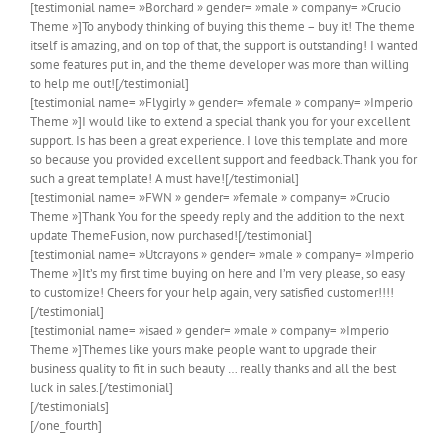
[testimonial name= »Borchard » gender= »male » company= »Crucio
Theme »]To anybody thinking of buying this theme – buy it! The theme
itself is amazing, and on top of that, the support is outstanding! I wanted
some features put in, and the theme developer was more than willing
to help me out![/testimonial]
[testimonial name= »Flygirly » gender= »female » company= »Imperio
Theme »]I would like to extend a special thank you for your excellent
support. Is has been a great experience. I love this template and more
so because you provided excellent support and feedback.Thank you for
such a great template! A must have![/testimonial]
[testimonial name= »FWN » gender= »female » company= »Crucio
Theme »]Thank You for the speedy reply and the addition to the next
update ThemeFusion, now purchased![/testimonial]
[testimonial name= »Utcrayons » gender= »male » company= »Imperio
Theme »]It’s my first time buying on here and I’m very please, so easy
to customize! Cheers for your help again, very satisfied customer!!!!
[/testimonial]
[testimonial name= »isaed » gender= »male » company= »Imperio
Theme »]Themes like yours make people want to upgrade their
business quality to fit in such beauty … really thanks and all the best
luck in sales.[/testimonial]
[/testimonials]
[/one_fourth]