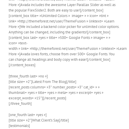
More »]Avada includes the awesome Layer Parallax Slider as well as
the popular FlexSlider2. Both are easy to use![/content_box]
[content_box title= »Unlimited Colors » image= » » icon= »tint »
link= »http://themeforest.net/user/ThemeFusion » linktext= »Learn
More »]We included a backend color picker for unlimited color options.
Anything can be changed, including the gradients![/content_box]
[content_box last= »yes » title= »500+ Google Fonts » image= » »
icon= »text-
width » link= »http://themeforest.net/user/ThemeFusion » linktext= »Learn
More »]Avada loves fonts, choose from over 500+ Google Fonts. You
can change all headings and body copy with ease![/content_box]
[/content_boxes]
[three_fourth last= »no »]
[title size= »2″]Latest From The Blog[/title]
[recent_posts columns= »3″ number_posts= »3″ cat_id= » »
thumbnail= »yes » title= »yes » meta= »yes » excerpt= »yes »
excerpt_words= »15″][/recent_posts]
[/three_fourth]
[one_fourth last= »yes »]
[title size= »2″]What Client’s Say[/title]
[testimonials]