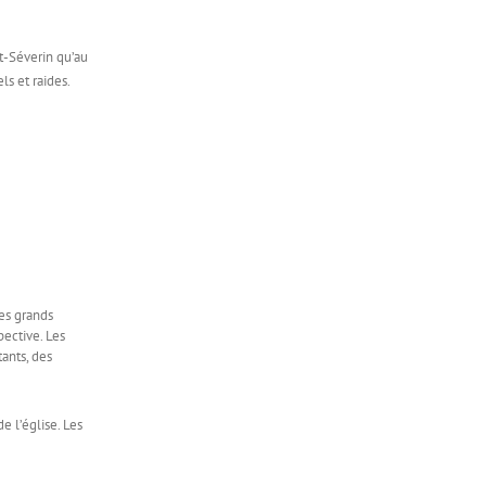
nt-Séverin qu’au
ls et raides.
des grands
ective. Les
ants, des
e l’église. Les