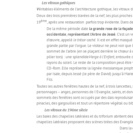
Les vitraux gothiques
V
éritables éléments de l’architecture gothique, les vitraux 
Deux des trois premières travées de la nef, les plus proches
ème
19
, après une restauration parfois trop évidente. Dans 
De la même période date
la grande rose de la façade
occidentale
,
représentant l’Arbre de Jessé
. C’est un v
d’œuvre, appelé
le trésor caché.
Il est en effet masqué
grande partie par l’orgue. Le visiteur ne peut voir que 
sommet de l’arbre (en se plaçant derrière le chœur à 
pilier tors) : une splendide
Vierge à l’Enfant
, entourée 
rayons du soleil. Le reste de la composition peut être 
CD-Rom. Elle représente la lignée messianique proph
par Isaïe, depuis Jessé (le père de David) jusqu’à Mari
Fils.
Toutes les autres fenêtres hautes de la nef, à trois lancettes
personnages – anges, personnes de l’Evangile, saints, et do
sommets des fenêtres sont occupés par des dais reproduisant
pinacles, des gargouilles et tout un répertoire végétal ou bi
Les vitraux du 19éme siècle
Les baies des chapelles latérales et du triforium abritent d
chapelles latérales proposent des scènes tirées des Evangiles
Dans la 