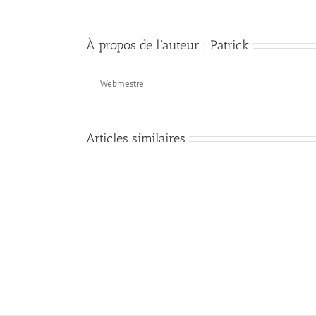
À propos de l'auteur :
Patrick
Webmestre
Articles similaires
Tableau
de
saint
Luc