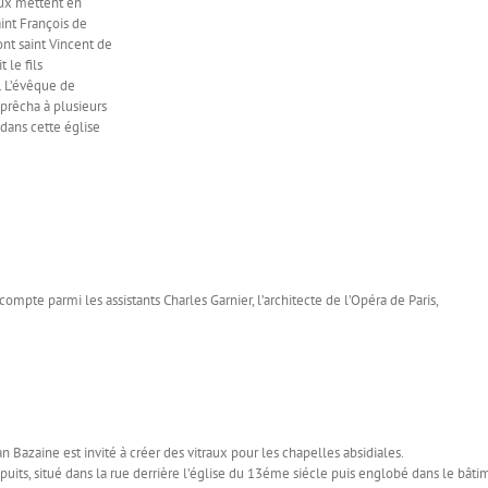
aux mettent en
int François de
ont saint Vincent de
t le fils
l. L’évêque de
prêcha à plusieurs
 dans cette église
compte parmi les assistants Charles Garnier, l’architecte de l’Opéra de Paris,
an Bazaine est invité à créer des vitraux pour les chapelles absidiales.
puits, situé dans la rue derrière l’église du 13éme siécle puis englobé dans le bâti