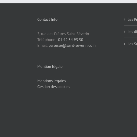
Contact Info
Les P
Les d
3, rue des Prêtres Saint-Séverin
Téléphone :
01 42 34 93 50
Les S
Email:
paroisse@saint-severin.com
Mention légale
Mentions légales
Gestion des cookies