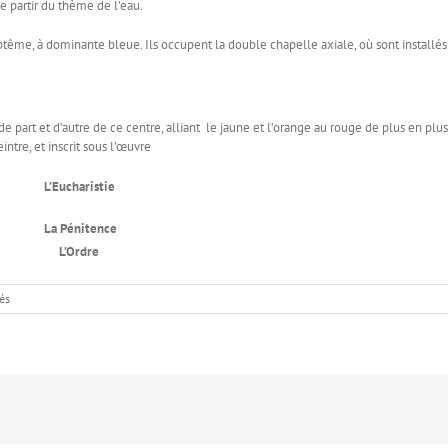
 partir du thème de l’eau.
tême, à dominante bleue. Ils occupent la double chapelle axiale, où sont installés
de part et d’autre de ce centre, alliant le jaune et l’orange au rouge de plus en plus
intre, et inscrit sous l’œuvre
L’Eucharistie
La Pénitence
L’Ordre
sur
és
Les
vitraux