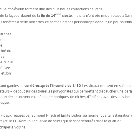
de Saint-Séverin forment une des plus belles collections de Paris.
ème
 de la façade, datent de
la fin du 14
siècle
, mais ils n’ont été mis en place à Sai
des fenêtres à deux lancettes, ce sont de grands personnages debout, un peu solenne
rai chef
 en
le
côté du
des
vu sur le
étisée
e et son
, sont garnies de
verrières après l’incendie de 1450
. Les vitraux mettent en scène 
nateurs – debout sur des tourelles polygonales qui permettent d’ébaucher une persp
 un décor souvent exubérant de portiques, de niches, d’édifices avec des arcs-bout
blique.
es vitraux réalisés par Edmond Hirsch et Emile Didron au moment de la restauration d
 (cf. le CD-Rom) ou de la vie de saints qui se sont déroulés dans le quartier.
chapelle voisine,