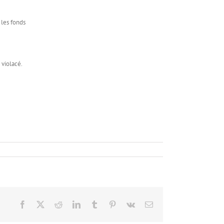
 les fonds
 violacé.
Facebook
X
Reddit
LinkedIn
Tumblr
Pinterest
Vk
Email