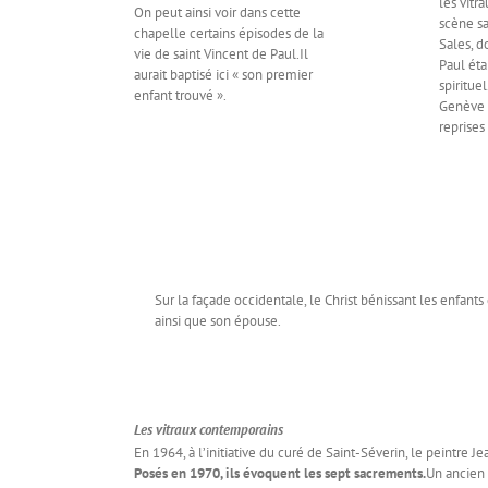
les vitr
On peut ainsi voir dans cette
scène sa
chapelle certains épisodes de la
Sales, d
vie de saint Vincent de Paul.Il
Paul étai
aurait baptisé ici « son premier
spiritue
enfant trouvé ».
Genève 
reprises
Sur la façade occidentale, le Christ bénissant les enfants 
ainsi que son épouse.
Les vitraux contemporains
En 1964, à l’initiative du curé de Saint-Séverin, le peintre Je
Posés en 1970, ils évoquent les sept sacrements.
Un ancien 