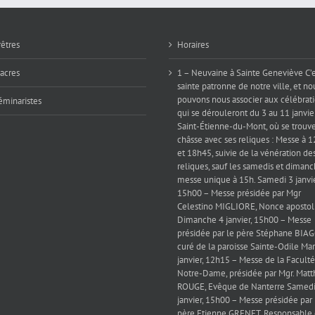
rêtres
Horaires
iacres
1 – Neuvaine à Sainte Geneviève C’e
sainte patronne de notre ville, et no
pouvons nous associer aux célébrat
éminaristes
qui se dérouleront du 3 au 11 janvie
Saint-Étienne-du-Mont, où se trouve
châsse avec ses reliques : Messe à 
et 18h45, suivie de la vénération de
reliques, sauf les samedis et dimanc
messe unique à 15h. Samedi 3 janvie
15h00 – Messe présidée par Mgr
Celestino MIGLIORE, Nonce apostol
Dimanche 4 janvier, 15h00 – Messe
présidée par le père Stéphane BIAG
curé de la paroisse Sainte-Odile Mar
janvier, 12h15 – Messe de la Faculté
Notre-Dame, présidée par Mgr. Matt
ROUGE, Evêque de Nanterre Samedi
janvier, 15h00 – Messe présidée par 
père Etienne GRENET, Responsable