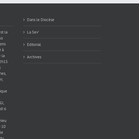
Dans le Diocèse
st la
La Sev’
us
ions
Editorial
r à
 la
Archives
12h15
s
hes,
r,
ique
GI,
di 6
hieu
 10
le
 du