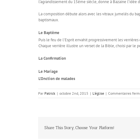
l’agrandissement du 15éme siècle, donne à Bazaine l’idée de
La composition débute alors avec les vitraux jumelés du bap
baptismaux.
Le Baptême
Puis le feu de l’Esprit envahit progressivement les verrières 
Chaque verrière illustre un verset de la Bible, choisi par le pe
La Confirmation
Le Mariage
L’Onction de malades
Par
Patrick
|
octobre 2nd, 2015
|
L'église
|
Commentaires ferm
Share This Story, Choose Your Platform!