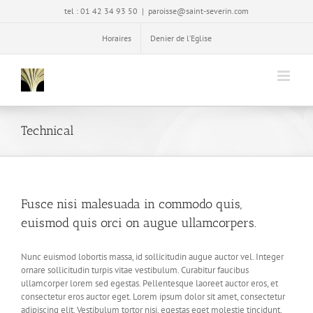
Passer
tel : 01 42 34 93 50
|
paroisse@saint-severin.com
au
contenu
Horaires
Denier de l’Eglise
Technical
Fusce nisi malesuada in commodo quis,
euismod quis orci on augue ullamcorpers.
Nunc euismod lobortis massa, id sollicitudin augue auctor vel. Integer
ornare sollicitudin turpis vitae vestibulum. Curabitur faucibus
ullamcorper lorem sed egestas. Pellentesque laoreet auctor eros, et
consectetur eros auctor eget. Lorem ipsum dolor sit amet, consectetur
adipiscing elit. Vestibulum tortor nisi, egestas eget molestie tincidunt,