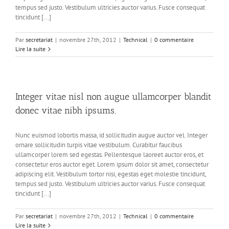
tempus sed justo. Vestibulum ultricies auctor varius. Fusce consequat
tincidunt [...]
Par
secretariat
|
novembre 27th, 2012
|
Technical
|
0 commentaire
Lire la suite
Integer vitae nisl non augue ullamcorper blandit
donec vitae nibh ipsums.
Nunc euismod lobortis massa, id sollicitudin augue auctor vel. Integer
ornare sollicitudin turpis vitae vestibulum. Curabitur faucibus
ullamcorper lorem sed egestas. Pellentesque laoreet auctor eros, et
consectetur eros auctor eget. Lorem ipsum dolor sit amet, consectetur
adipiscing elit. Vestibulum tortor nisi, egestas eget molestie tincidunt,
tempus sed justo. Vestibulum ultricies auctor varius. Fusce consequat
tincidunt [...]
Par
secretariat
|
novembre 27th, 2012
|
Technical
|
0 commentaire
Lire la suite