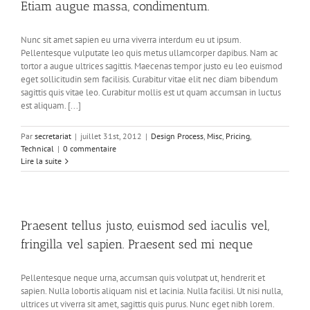
Etiam augue massa, condimentum.
Nunc sit amet sapien eu urna viverra interdum eu ut ipsum.
Pellentesque vulputate leo quis metus ullamcorper dapibus. Nam ac
tortor a augue ultrices sagittis. Maecenas tempor justo eu leo euismod
eget sollicitudin sem facilisis. Curabitur vitae elit nec diam bibendum
sagittis quis vitae leo. Curabitur mollis est ut quam accumsan in luctus
est aliquam. [...]
Par
secretariat
|
juillet 31st, 2012
|
Design Process
,
Misc
,
Pricing
,
Technical
|
0 commentaire
Lire la suite
Praesent tellus justo, euismod sed iaculis vel,
fringilla vel sapien. Praesent sed mi neque
Pellentesque neque urna, accumsan quis volutpat ut, hendrerit et
sapien. Nulla lobortis aliquam nisl et lacinia. Nulla facilisi. Ut nisi nulla,
ultrices ut viverra sit amet, sagittis quis purus. Nunc eget nibh lorem.