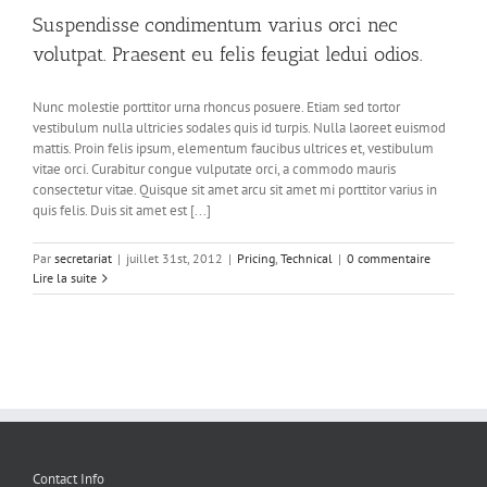
Suspendisse condimentum varius orci nec
volutpat. Praesent eu felis feugiat ledui odios.
Nunc molestie porttitor urna rhoncus posuere. Etiam sed tortor
vestibulum nulla ultricies sodales quis id turpis. Nulla laoreet euismod
mattis. Proin felis ipsum, elementum faucibus ultrices et, vestibulum
vitae orci. Curabitur congue vulputate orci, a commodo mauris
consectetur vitae. Quisque sit amet arcu sit amet mi porttitor varius in
quis felis. Duis sit amet est [...]
Par
secretariat
|
juillet 31st, 2012
|
Pricing
,
Technical
|
0 commentaire
Lire la suite
Contact Info