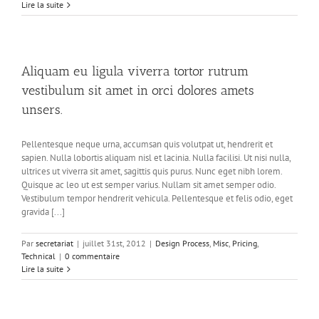
Lire la suite
Aliquam eu ligula viverra tortor rutrum
vestibulum sit amet in orci dolores amets
unsers.
Pellentesque neque urna, accumsan quis volutpat ut, hendrerit et
sapien. Nulla lobortis aliquam nisl et lacinia. Nulla facilisi. Ut nisi nulla,
ultrices ut viverra sit amet, sagittis quis purus. Nunc eget nibh lorem.
Quisque ac leo ut est semper varius. Nullam sit amet semper odio.
Vestibulum tempor hendrerit vehicula. Pellentesque et felis odio, eget
gravida [...]
Par
secretariat
|
juillet 31st, 2012
|
Design Process
,
Misc
,
Pricing
,
Technical
|
0 commentaire
Lire la suite