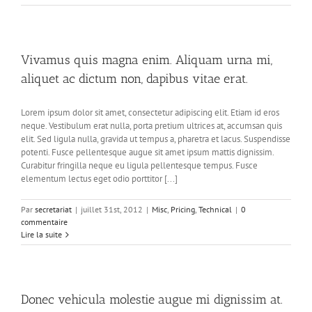
Vivamus quis magna enim. Aliquam urna mi,
aliquet ac dictum non, dapibus vitae erat.
Lorem ipsum dolor sit amet, consectetur adipiscing elit. Etiam id eros
neque. Vestibulum erat nulla, porta pretium ultrices at, accumsan quis
elit. Sed ligula nulla, gravida ut tempus a, pharetra et lacus. Suspendisse
potenti. Fusce pellentesque augue sit amet ipsum mattis dignissim.
Curabitur fringilla neque eu ligula pellentesque tempus. Fusce
elementum lectus eget odio porttitor [...]
Par
secretariat
|
juillet 31st, 2012
|
Misc
,
Pricing
,
Technical
|
0
commentaire
Lire la suite
Donec vehicula molestie augue mi dignissim at.