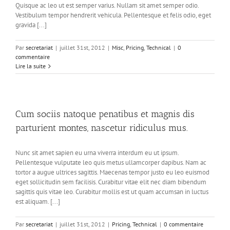
Quisque ac leo ut est semper varius. Nullam sit amet semper odio.
Vestibulum tempor hendrerit vehicula. Pellentesque et felis odio, eget
gravida [...]
Par
secretariat
|
juillet 31st, 2012
|
Misc
,
Pricing
,
Technical
|
0
commentaire
Lire la suite
Cum sociis natoque penatibus et magnis dis
parturient montes, nascetur ridiculus mus.
Nunc sit amet sapien eu urna viverra interdum eu ut ipsum.
Pellentesque vulputate leo quis metus ullamcorper dapibus. Nam ac
tortor a augue ultrices sagittis. Maecenas tempor justo eu leo euismod
eget sollicitudin sem facilisis. Curabitur vitae elit nec diam bibendum
sagittis quis vitae leo. Curabitur mollis est ut quam accumsan in luctus
est aliquam. [...]
Par
secretariat
|
juillet 31st, 2012
|
Pricing
,
Technical
|
0 commentaire