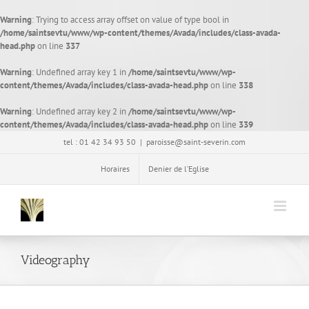
Warning
: Trying to access array offset on value of type bool in
/home/saintsevtu/www/wp-content/themes/Avada/includes/class-avada-
head.php
on line
337
Warning
: Undefined array key 1 in
/home/saintsevtu/www/wp-
content/themes/Avada/includes/class-avada-head.php
on line
338
Warning
: Undefined array key 2 in
/home/saintsevtu/www/wp-
content/themes/Avada/includes/class-avada-head.php
on line
339
Passer
tel : 01 42 34 93 50
|
paroisse@saint-severin.com
au
contenu
Horaires
Denier de l’Eglise
Videography