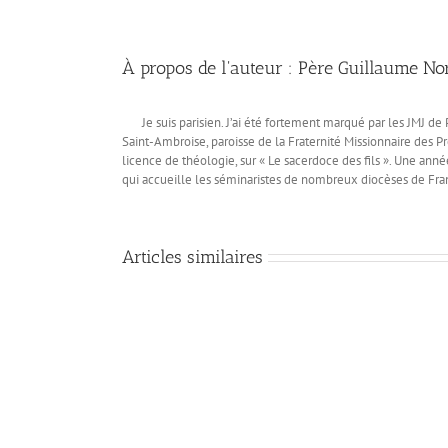
À propos de l'auteur :
Père Guillaume N
Je suis parisien. J’ai été fortement marqué par les JMJ 
Saint-Ambroise, paroisse de la Fraternité Missionnaire des Prê
licence de théologie, sur « Le sacerdoce des fils ». Une année
qui accueille les séminaristes de nombreux diocèses de Fra
Articles similaires
Les
recommandations
de
Jésus
pour
la