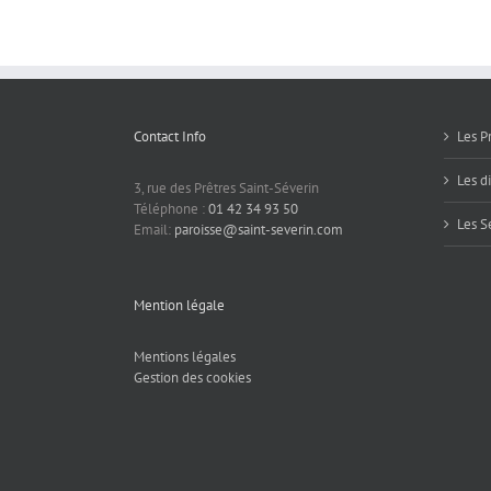
mission
Contact Info
Les P
Les d
3, rue des Prêtres Saint-Séverin
Téléphone :
01 42 34 93 50
Les S
Email:
paroisse@saint-severin.com
Mention légale
Mentions légales
Gestion des cookies