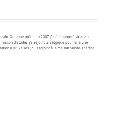
ustin. Ordonné prêtre en 2007, j’ai été nommé vicaire à
mission d’études, j’ai rejoint la Belgique pour faire une
rmation à Bruxelles ; puis adjoint à la maison Sainte-Thérèse,
Les
Qui
signes
est
de
Timothée
la
?
fin