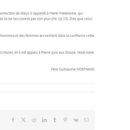
urrection de Jésus. Il apparaît à Marie-Madeleine, qui
is ils ne les crurent pas non plus (Mc 16,13). Dire que celui
, des hommes et des femmes accueillent dans la confiance cette
ritures, et il est apparu à Pierre puis aux Douze. Voilà notre
Père Guillaume NORMAND
Facebook
X
Reddit
LinkedIn
Tumblr
Pinterest
Vk
Email