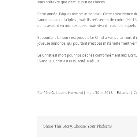
sous prétexte que c’est le jour des farces…
Cette année, Pâques tombe le 1er avril. Cette coïncidence de
l’annonce aux disciples ; mais ils refusèrent de croire (Mc 16
qu’ils avaient vu mort est désormais vivant : voici bien q
Et pourtant. L’inouï s’est produit. Le Christ a vaincu la mor
joyeuse annonce, qui pourtant n’est pas matériellement vérif
Le Christ est mort pour nos péchés conformément aux Ecritures
Evangile. Christ est ressuscité, alléluia !
Par
Père Guillaume Normand
|
mars 30th, 2018
|
Editorial
|
C
Share This Story, Choose Your Platform!