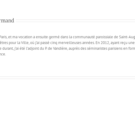
ormand
de Paris, et ma vocation a ensuite germé dans la communauté paroissiale de Saint-Aug
tres pour la Ville, où j’ai passé cinq merveilleuses années. En 2012, ayant reçu une 
 durant, j’ai été l’adjoint du P. de Vandière, auprès des séminaristes parisiens en fo
nce.
«
L’Agneau
de
Dieu
Vous
qui
savez
enlève
le
le
chemin…
péché