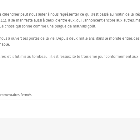
 calendrier peut nous aider à nous représenter ce qui s’est passé au matin de la Rés
,11). Il se manifeste aussi à deux d’entre eux, qui l’annoncent encore aux autres, ma
uelque chose qui sonne comme une blague de mauvais goût.
t, il nous a ouvert les portes de la vie. Depuis deux mille ans, dans le monde entier
iable.
, et il fut mis au tombeau ; il est ressuscité le troisième jour conformément aux Ec
sur
ommentaires fermés
Poisson
d’avril
?