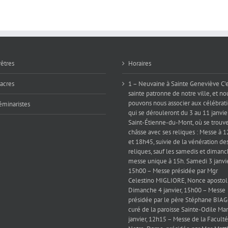
du
monde
»
rêtres
Horaires
iacres
1 – Neuvaine à Sainte Geneviève C’e
sainte patronne de notre ville, et no
pouvons nous associer aux célébrat
éminaristes
qui se dérouleront du 3 au 11 janvie
Saint-Étienne-du-Mont, où se trouve
châsse avec ses reliques : Messe à 
et 18h45, suivie de la vénération de
reliques, sauf les samedis et dimanc
messe unique à 15h. Samedi 3 janvie
15h00 – Messe présidée par Mgr
Celestino MIGLIORE, Nonce apostol
Dimanche 4 janvier, 15h00 – Messe
présidée par le père Stéphane BIAG
curé de la paroisse Sainte-Odile Mar
janvier, 12h15 – Messe de la Faculté