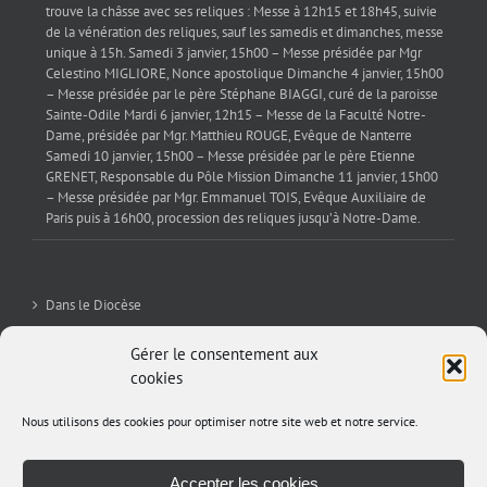
trouve la châsse avec ses reliques : Messe à 12h15 et 18h45, suivie
de la vénération des reliques, sauf les samedis et dimanches, messe
unique à 15h. Samedi 3 janvier, 15h00 – Messe présidée par Mgr
Celestino MIGLIORE, Nonce apostolique Dimanche 4 janvier, 15h00
– Messe présidée par le père Stéphane BIAGGI, curé de la paroisse
Sainte-Odile Mardi 6 janvier, 12h15 – Messe de la Faculté Notre-
Dame, présidée par Mgr. Matthieu ROUGE, Evêque de Nanterre
Samedi 10 janvier, 15h00 – Messe présidée par le père Etienne
GRENET, Responsable du Pôle Mission Dimanche 11 janvier, 15h00
– Messe présidée par Mgr. Emmanuel TOIS, Evêque Auxiliaire de
Paris puis à 16h00, procession des reliques jusqu’à Notre-Dame.
Dans le Diocèse
La Sev’
Gérer le consentement aux
cookies
Editorial
Nous utilisons des cookies pour optimiser notre site web et notre service.
Archives
Accepter les cookies