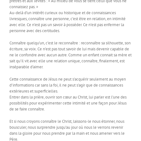
prêtres et aux lévites : « Au milieu de vous se tient celui que vous ne
connaissez pas. »
Au-delà d’un intérêt curieux ou historique et de connaissances
livresques, connaître une personne, c’est être en relation, en intimité
avec elle. Ce n’est pas un savoir à posséder. Ce n’est pas enfermer la
personne avec des certitudes.
Connaître quelqu’un, c’est le reconnaître : reconnaître sa silhouette, son
écriture, sa voix. Ce n’est pas tout savoir de lui mais devenir capable de
ne le confondre avec aucun autre. Comme un enfant connait sa mère et
sait qu’il vit avec elle une relation unique, connaître, finalement, est
inséparable d’aimer.
Cette connaissance de Jésus ne peut s’acquérir seulement au moyen
d’informations car sans la foi, il ne peut s’agir que de connaissances
extérieures et superficielles.
Entrer dans la prière, ouvrir son cœur au Christ, lui parler est l’une des
possibilités pour expérimenter cette intimité et une façon pour Jésus
de se faire connaître.
Et si nous croyons connaître le Christ, laissons-le nous étonner, nous
bousculer, nous surprendre jusqu’au jour où nous le verrons revenir
dans la gloire pour nous prendre par la main et nous amener vers le
Père.