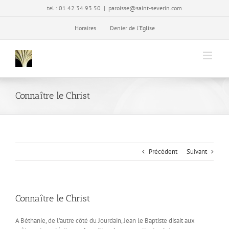
Passer
tel : 01 42 34 93 50
|
paroisse@saint-severin.com
au
contenu
Horaires
Denier de l’Eglise
Connaître le Christ
Précédent
Suivant
Connaître le Christ
A Béthanie, de l’autre côté du Jourdain, Jean le Baptiste disait aux