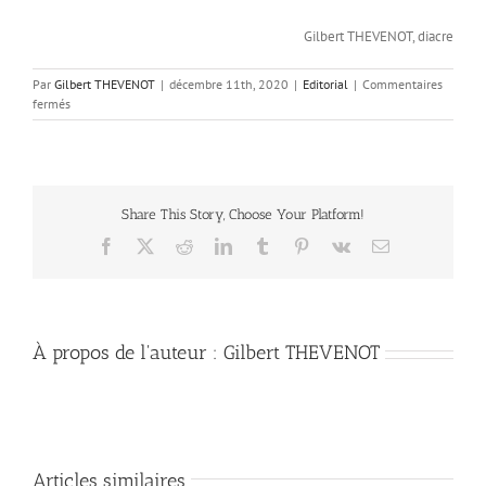
Gilbert THEVENOT, diacre
Par
Gilbert THEVENOT
|
décembre 11th, 2020
|
Editorial
|
Commentaires
sur
fermés
Connaître
le
Christ
Share This Story, Choose Your Platform!
Facebook
X
Reddit
LinkedIn
Tumblr
Pinterest
Vk
Email
À propos de l'auteur :
Gilbert THEVENOT
Articles similaires