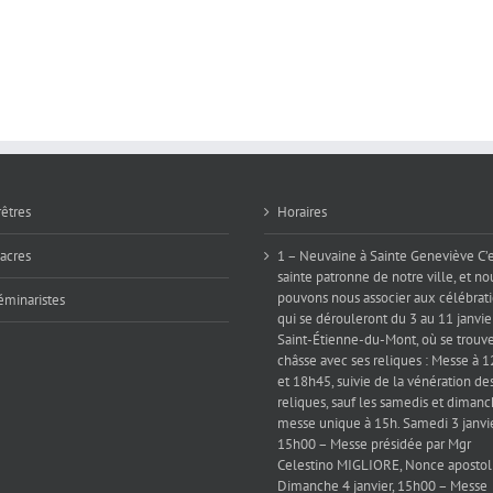
rêtres
Horaires
iacres
1 – Neuvaine à Sainte Geneviève C’e
sainte patronne de notre ville, et no
pouvons nous associer aux célébrat
éminaristes
qui se dérouleront du 3 au 11 janvie
Saint-Étienne-du-Mont, où se trouve
châsse avec ses reliques : Messe à 
et 18h45, suivie de la vénération de
reliques, sauf les samedis et dimanc
messe unique à 15h. Samedi 3 janvie
15h00 – Messe présidée par Mgr
Celestino MIGLIORE, Nonce apostol
Dimanche 4 janvier, 15h00 – Messe