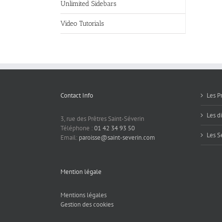
Unlimited Sidebars
Video Tutorials
Contact Info
Les P
Les d
3, rue des Prêtres Saint-Séverin
Téléphone :
01 42 34 93 50
Les S
Email:
paroisse@saint-severin.com
Mention légale
Mentions légales
Gestion des cookies