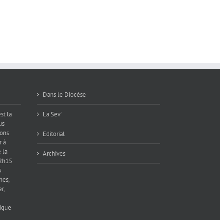
Dans le Diocèse
st la
La Sev’
us
ions
Editorial
r à
 la
Archives
12h15
s
hes,
r,
ique