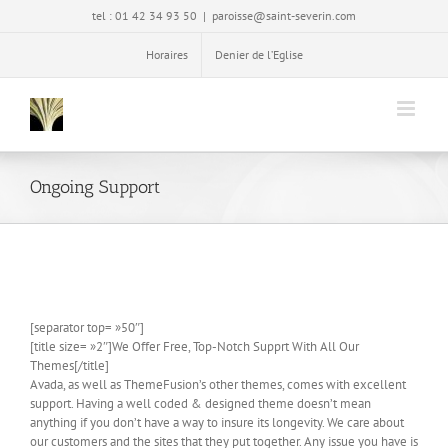
Passer
tel : 01 42 34 93 50
|
paroisse@saint-severin.com
au
contenu
Horaires
Denier de l’Eglise
Ongoing Support
[separator top= »50″]
[title size= »2″]We Offer Free, Top-Notch Supprt With All Our
Themes[/title]
Avada, as well as ThemeFusion’s other themes, comes with excellent
support. Having a well coded & designed theme doesn’t mean
anything if you don’t have a way to insure its longevity. We care about
our customers and the sites that they put together. Any issue you have is