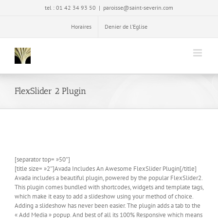
Passer
tel : 01 42 34 93 50
|
paroisse@saint-severin.com
au
contenu
Horaires
Denier de l’Eglise
FlexSlider 2 Plugin
[separator top= »50″]
[title size= »2″]Avada Includes An Awesome FlexSlider Plugin[/title]
Avada includes a beautiful plugin, powered by the popular FlexSlider2.
This plugin comes bundled with shortcodes, widgets and template tags,
which make it easy to add a slideshow using your method of choice.
Adding a slideshow has never been easier. The plugin adds a tab to the
« Add Media » popup. And best of all its 100% Responsive which means