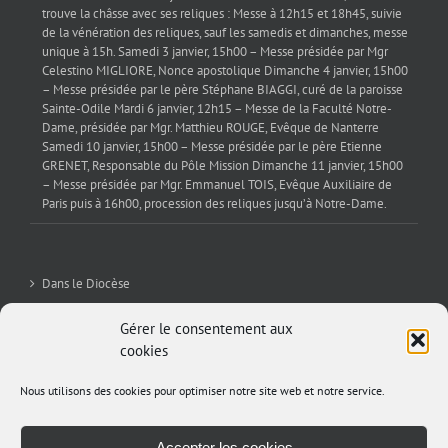
trouve la châsse avec ses reliques : Messe à 12h15 et 18h45, suivie
de la vénération des reliques, sauf les samedis et dimanches, messe
unique à 15h. Samedi 3 janvier, 15h00 – Messe présidée par Mgr
Celestino MIGLIORE, Nonce apostolique Dimanche 4 janvier, 15h00
– Messe présidée par le père Stéphane BIAGGI, curé de la paroisse
Sainte-Odile Mardi 6 janvier, 12h15 – Messe de la Faculté Notre-
Dame, présidée par Mgr. Matthieu ROUGE, Evêque de Nanterre
Samedi 10 janvier, 15h00 – Messe présidée par le père Etienne
GRENET, Responsable du Pôle Mission Dimanche 11 janvier, 15h00
– Messe présidée par Mgr. Emmanuel TOIS, Evêque Auxiliaire de
Paris puis à 16h00, procession des reliques jusqu’à Notre-Dame.
Dans le Diocèse
La Sev’
Gérer le consentement aux
cookies
Editorial
Nous utilisons des cookies pour optimiser notre site web et notre service.
Archives
Accepter les cookies