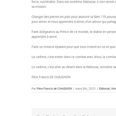
force, vulnérable. Dans son extrême faiblesse, il s’en remet a
sa mission.
Changer des pierres en pain pour assouvir sa faim ? Et pour
pour aimer et nous apprendre à aimer, d’un amour qui partag
Faire allégeance au Prince de ce monde, le diable en personn
apprendre à servir.
Faire un miracle épatant pour que tous croient en lui et que l
Le carême, c’est entrer dans ce combat avec Jésus, le combat
Le carême, c’est aller au désert dans la faiblesse, remettre sa
Père Francis DE CHAIGNON
Par
Père Francis de CHAIGNON
|
mars 8th, 2025
|
Editorial
,
Non