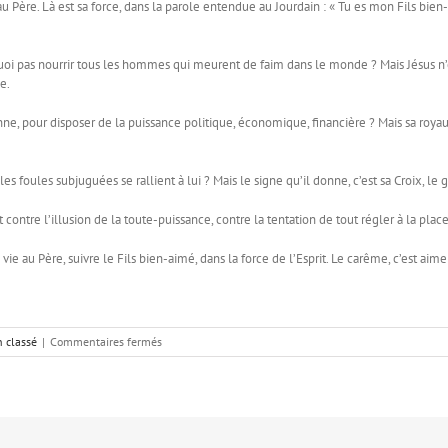
u Père. Là est sa force, dans la parole entendue au Jourdain : « Tu es mon Fils bien-
quoi pas nourrir tous les hommes qui meurent de faim dans le monde ? Mais Jésus n’
e.
e, pour disposer de la puissance politique, économique, financière ? Mais sa royaut
es foules subjuguées se rallient à lui ? Mais le signe qu’il donne, c’est sa Croix, le
 contre l’illusion de la toute-puissance, contre la tentation de tout régler à la p
 vie au Père, suivre le Fils bien-aimé, dans la force de l’Esprit. Le carême, c’est aim
sur
 classé
|
Commentaires fermés
Tenté
par
le
diable
!