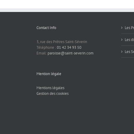
Contact Info
Les P
Les d
3, rue des Prêtres Saint-Séverin
Téléphone :
01 42 34 93 50
Les S
Email:
paroisse@saint-severin.com
Mention légale
Mentions légales
Gestion des cookies