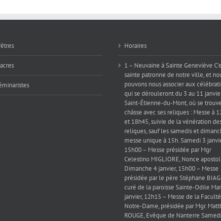
rêtres
Horaires
iacres
1 – Neuvaine à Sainte Geneviève C’e
sainte patronne de notre ville, et no
pouvons nous associer aux célébrat
éminaristes
qui se dérouleront du 3 au 11 janvie
Saint-Étienne-du-Mont, où se trouve
châsse avec ses reliques : Messe à 
et 18h45, suivie de la vénération de
reliques, sauf les samedis et dimanc
messe unique à 15h. Samedi 3 janvie
15h00 – Messe présidée par Mgr
Celestino MIGLIORE, Nonce apostol
Dimanche 4 janvier, 15h00 – Messe
présidée par le père Stéphane BIAG
curé de la paroisse Sainte-Odile Mar
janvier, 12h15 – Messe de la Faculté
Notre-Dame, présidée par Mgr. Matt
ROUGE, Evêque de Nanterre Samedi