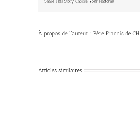
Share This Story, Choose Your Platform!
À propos de l'auteur :
Père Francis de 
Articles similaires
Les
recommandations
de
Jésus
pour
la
mission