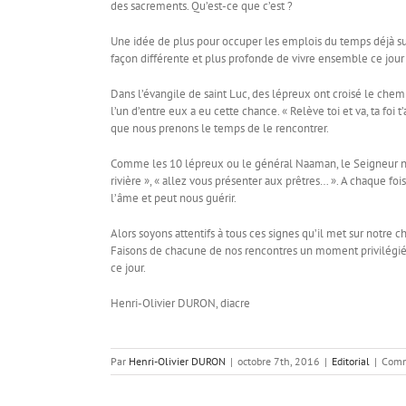
des sacrements. Qu’est-ce que c’est ?
Une idée de plus pour occuper les emplois du temps déjà su
façon différente et plus profonde de vivre ensemble ce jour
Dans l’évangile de saint Luc, des lépreux ont croisé le chemin
l’un d’entre eux a eu cette chance. « Relève toi et va, ta foi
que nous prenons le temps de le rencontrer.
Comme les 10 lépreux ou le général Naaman, le Seigneur nous
rivière », « allez vous présenter aux prêtres… ». A chaque fo
l’âme et peut nous guérir.
Alors soyons attentifs à tous ces signes qu’il met sur notre 
Faisons de chacune de nos rencontres un moment privilégié a
ce jour.
Henri-Olivier DURON, diacre
Par
Henri-Olivier DURON
|
octobre 7th, 2016
|
Editorial
|
Comm