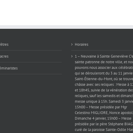
le
?
fin
péché
?
du
monde
»
rêtres
Horaires
iacres
1 – Neuvaine à Sainte Geneviève C’e
sainte patronne de notre ville, et no
pouvons nous associer aux célébrat
éminaristes
qui se dérouleront du 3 au 11 janvie
Saint-Étienne-du-Mont, où se trouve
châsse avec ses reliques : Messe à 
et 18h45, suivie de la vénération de
reliques, sauf les samedis et dimanc
messe unique à 15h. Samedi 3 janvie
15h00 – Messe présidée par Mgr
Celestino MIGLIORE, Nonce apostol
Dimanche 4 janvier, 15h00 – Messe
présidée par le père Stéphane BIAG
curé de la paroisse Sainte-Odile Mar