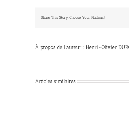
Share This Story, Choose Your Platform!
À propos de l'auteur :
Henri-Olivier DU
Articles similaires
Les
recommandations
Vous
de
savez
Jésus
le