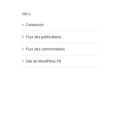
des
saints
Méta
il
Connexion
Flux des publications
Flux des commentaires
Site de WordPress-FR
«
L’Ag
Les
de
recommandations
Dieu
Vous
de
qui
savez
Jésus
enlè
le