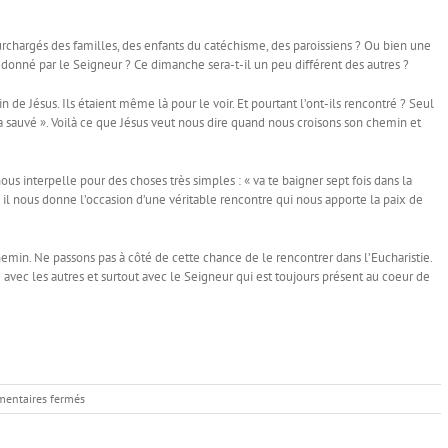
rchargés des familles, des enfants du catéchisme, des paroissiens ? Ou bien une
 donné par le Seigneur ? Ce dimanche sera-t-il un peu différent des autres ?
 de Jésus. Ils étaient même là pour le voir. Et pourtant l’ont-ils rencontré ? Seul
 t’a sauvé ». Voilà ce que Jésus veut nous dire quand nous croisons son chemin et
 interpelle pour des choses très simples : « va te baigner sept fois dans la
is il nous donne l’occasion d’une véritable rencontre qui nous apporte la paix de
chemin. Ne passons pas à côté de cette chance de le rencontrer dans l’Eucharistie.
vec les autres et surtout avec le Seigneur qui est toujours présent au coeur de
sur
entaires fermés
Le
rencontrer