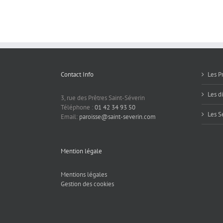
pour
chemin…
la
mission
Contact Info
Les P
Les d
3, rue des Prêtres Saint-Séverin
Téléphone :
01 42 34 93 50
Les S
Email:
paroisse@saint-severin.com
Mention légale
Mentions légales
Gestion des cookies