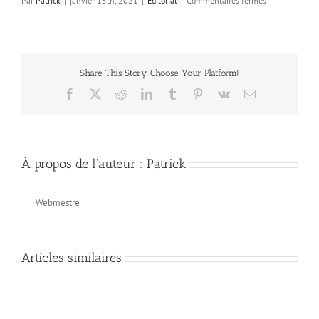
Par
Patrick
|
janvier 15th, 2021
|
Editorial
|
Commentaires fermés
Effet
en
cascade
Share This Story, Choose Your Platform!
Facebook
X
Reddit
LinkedIn
Tumblr
Pinterest
Vk
Email
À propos de l'auteur :
Patrick
Webmestre
Articles similaires
«
L’Agneau