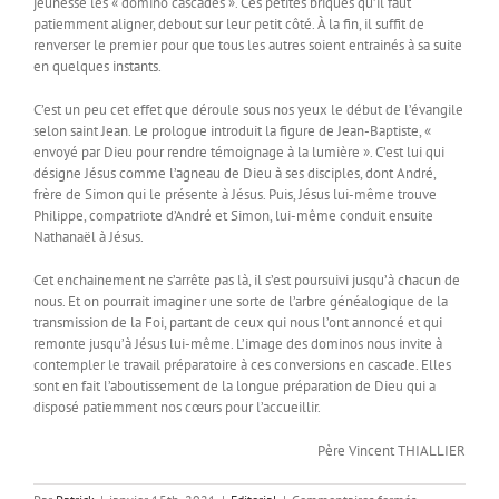
jeunesse les « domino cascades ». Ces petites briques qu’il faut
patiemment aligner, debout sur leur petit côté. À la fin, il suffit de
renverser le premier pour que tous les autres soient entrainés à sa suite
en quelques instants.
C’est un peu cet effet que déroule sous nos yeux le début de l’évangile
selon saint Jean. Le prologue introduit la figure de Jean-Baptiste, «
envoyé par Dieu pour rendre témoignage à la lumière ». C’est lui qui
désigne Jésus comme l’agneau de Dieu à ses disciples, dont André,
frère de Simon qui le présente à Jésus. Puis, Jésus lui-même trouve
Philippe, compatriote d’André et Simon, lui-même conduit ensuite
Nathanaël à Jésus.
Cet enchainement ne s’arrête pas là, il s’est poursuivi jusqu’à chacun de
nous. Et on pourrait imaginer une sorte de l’arbre généalogique de la
transmission de la Foi, partant de ceux qui nous l’ont annoncé et qui
remonte jusqu’à Jésus lui-même. L’image des dominos nous invite à
contempler le travail préparatoire à ces conversions en cascade. Elles
sont en fait l’aboutissement de la longue préparation de Dieu qui a
disposé patiemment nos cœurs pour l’accueillir.
Père Vincent THIALLIER
sur