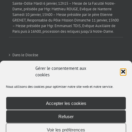
Sainte-Odile Mardi 6 janvier, 12h15 – Messe de la Faculté Notre-
Dame, présidée par Mgr. Matthieu ROUGE, Evêque de Nanterre
Samedi 10 janvier, 15h00 – Messe présidée par le père Etienne
GRENET, Responsable du Pôle Mission Dimanche 11 janvier, 15h00
– Messe présidée par Mgr. Emmanuel TOIS, Evêque Auxiliaire de
Paris puis à 16h00, procession des reliques jusqu’à Notre-Dame.
Dans le Diocèse
La Sev’
Gérer le consentement aux
cookies
Editorial
Nous utilisons des cookies pour optimiser notre site web et notre service.
Archives
Accepter les cookies
Refuser
Voir les préférences
Copyright 2012 - 2017 Avada | All Rights Reserved | Powered by
WordPress
|