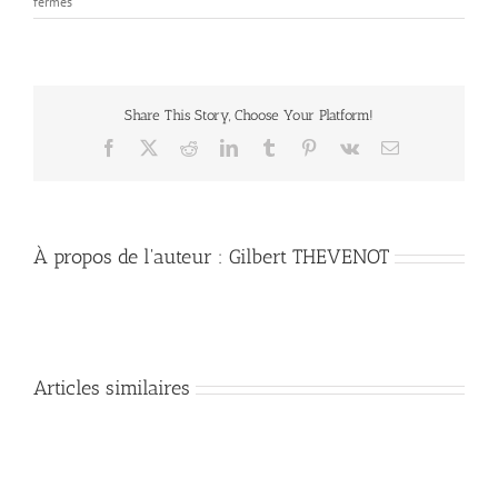
sur
fermés
Mais
quel
est
cet
aujourd’hui
Share This Story, Choose Your Platform!
?
Facebook
X
Reddit
LinkedIn
Tumblr
Pinterest
Vk
Email
À propos de l'auteur :
Gilbert THEVENOT
Articles similaires
«
L’Agneau
Les
de