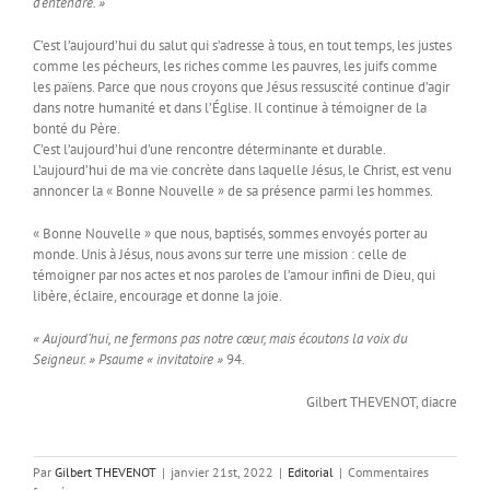
d’entendre. »
C’est l’aujourd’hui du salut qui s’adresse à tous, en tout temps, les justes
comme les pécheurs, les riches comme les pauvres, les juifs comme
les païens. Parce que nous croyons que Jésus ressuscité continue d’agir
dans notre humanité et dans l’Église. Il continue à témoigner de la
bonté du Père.
C’est l’aujourd’hui d’une rencontre déterminante et durable.
L’aujourd’hui de ma vie concrète dans laquelle Jésus, le Christ, est venu
annoncer la « Bonne Nouvelle » de sa présence parmi les hommes.
« Bonne Nouvelle » que nous, baptisés, sommes envoyés porter au
monde. Unis à Jésus, nous avons sur terre une mission : celle de
témoigner par nos actes et nos paroles de l’amour infini de Dieu, qui
libère, éclaire, encourage et donne la joie.
« Aujourd’hui, ne fermons pas notre cœur, mais écoutons la voix du
Seigneur. » Psaume « invitatoire »
94.
Gilbert THEVENOT, diacre
Par
Gilbert THEVENOT
|
janvier 21st, 2022
|
Editorial
|
Commentaires