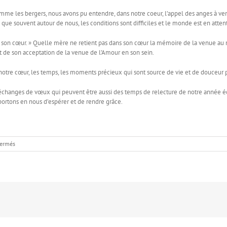
omme les bergers, nous avons pu entendre, dans notre coeur, l’appel des anges à ven
que souvent autour de nous, les conditions sont difficiles et le monde est en atte
s son cœur. » Quelle mère ne retient pas dans son cœur la mémoire de la venue au m
t de son acceptation de la venue de l’Amour en son sein.
notre cœur, les temps, les moments précieux qui sont source de vie et de douceur 
 échanges de vœux qui peuvent être aussi des temps de relecture de notre année éc
portons en nous d’espérer et de rendre grâce.
sur
fermés
Noël,
les
bergers,
et
Marie