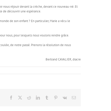
ir nous réjouir devant la crèche, devant ce nouveau-né. Et
nte de découvrir une espérance.
onde de son enfant ? En particulier, Marie a vécu le
pour nous, pour lesquels nous voulons rendre grâce.
oulée, de notre passé. Prenons la résolution de nous
Bertrand CAVALIER, diacre
Facebook
X
Reddit
LinkedIn
Tumblr
Pinterest
Vk
Email