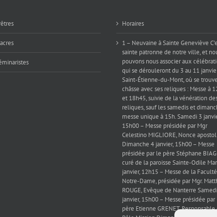
rêtres
Horaires
iacres
1 – Neuvaine à Sainte Geneviève C’e
sainte patronne de notre ville, et no
pouvons nous associer aux célébrat
éminaristes
qui se dérouleront du 3 au 11 janvie
Saint-Étienne-du-Mont, où se trouve
châsse avec ses reliques : Messe à 
et 18h45, suivie de la vénération de
reliques, sauf les samedis et dimanc
messe unique à 15h. Samedi 3 janvie
15h00 – Messe présidée par Mgr
Celestino MIGLIORE, Nonce apostol
Dimanche 4 janvier, 15h00 – Messe
présidée par le père Stéphane BIAG
curé de la paroisse Sainte-Odile Mar
janvier, 12h15 – Messe de la Faculté
Notre-Dame, présidée par Mgr. Matt
ROUGE, Evêque de Nanterre Samedi
janvier, 15h00 – Messe présidée par 
père Etienne GRENET, Responsable