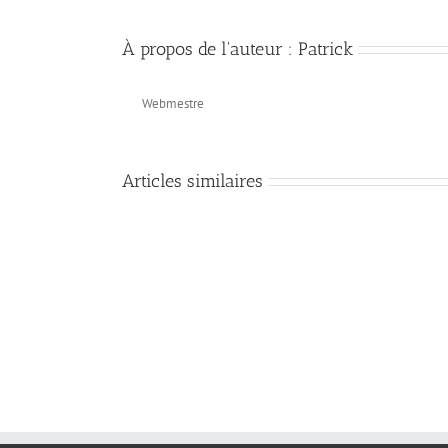
À propos de l'auteur :
Patrick
Webmestre
Articles similaires
Les
recommandations
de
Jésus
pour
la
mission