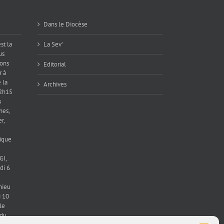
Dans le Diocèse
st la
La Sev’
us
ions
Editorial
r à
 la
Archives
12h15
s
hes,
r,
ique
GI,
di 6
hieu
 10
le
 du