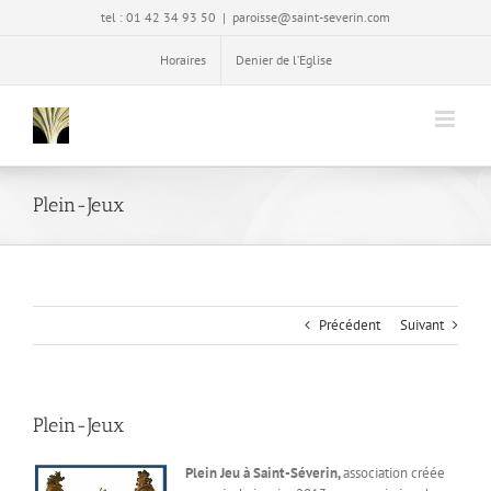
Passer
tel : 01 42 34 93 50
|
paroisse@saint-severin.com
au
contenu
Horaires
Denier de l’Eglise
Plein-Jeux
Précédent
Suivant
Plein-Jeux
Plein Jeu à Saint-Séverin,
association créée