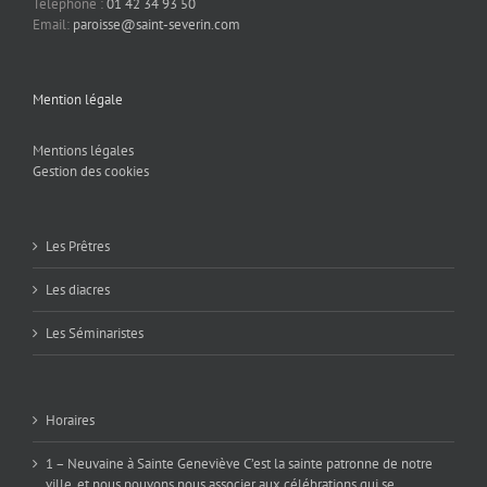
Téléphone :
01 42 34 93 50
Email:
paroisse@saint-severin.com
Mention légale
Mentions légales
Gestion des cookies
Les Prêtres
Les diacres
Les Séminaristes
Horaires
1 – Neuvaine à Sainte Geneviève C’est la sainte patronne de notre
ville, et nous pouvons nous associer aux célébrations qui se