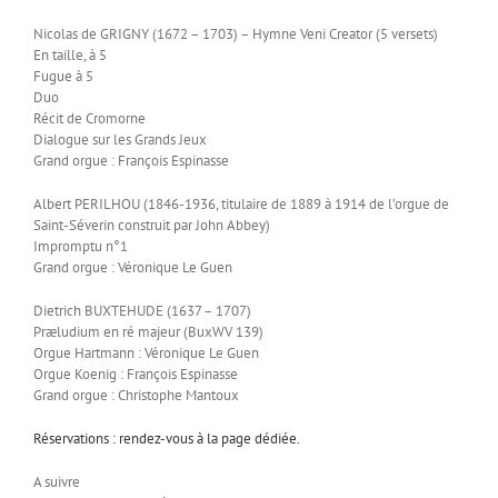
Nicolas de GRIGNY (1672 – 1703) – Hymne Veni Creator (5 versets)
En taille, à 5
Fugue à 5
Duo
Récit de Cromorne
Dialogue sur les Grands Jeux
Grand orgue : François Espinasse
Albert PERILHOU (1846-1936, titulaire de 1889 à 1914 de l’orgue de
Saint-Séverin construit par John Abbey)
Impromptu n°1
Grand orgue : Véronique Le Guen
Dietrich BUXTEHUDE (1637 – 1707)
Præludium en ré majeur (BuxWV 139)
Orgue Hartmann : Véronique Le Guen
Orgue Koenig : François Espinasse
Grand orgue : Christophe Mantoux
Réservations : rendez-vous à la page dédiée.
A suivre