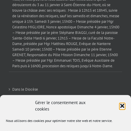
dérouleront du 3 au 11 janvier à Saint-Étienne-du-Mont, où se
trouve la châsse avec ses reliques : Messe à 12h15 et 18h45, suivie
de la vénération des reliques, sauf les samedis et dimanches, messe
unique à 15h. Samedi 3 janvier, 15h00 – Messe présidée par Mgr
Celestino MIGLIORE, Nonce apostolique Dimanche 4 janvier, 15h00
– Messe présidée par le père Stéphane BIAGGI, curé de la paroisse
Sainte-Odile Mardi 6 janvier, 12h15 – Messe de la Faculté Notre-
Dame, présidée par Mgr. Matthieu ROUGE, Evêque de Nanterre
Samedi 10 janvier, 15h00 – Messe présidée par le père Etienne
GRENET, Responsable du Pôle Mission Dimanche 11 janvier, 15h00
– Messe présidée par Mgr. Emmanuel TOIS, Evêque Auxiliaire de
Paris puis à 16h00, procession des reliques jusqu’à Notre-Dame.
Dans le Diocèse
La Sev’
Gérer le consentement aux
cookies
Editorial
Nous utilisons des cookies pour optimiser notre site web et notre service.
Archives