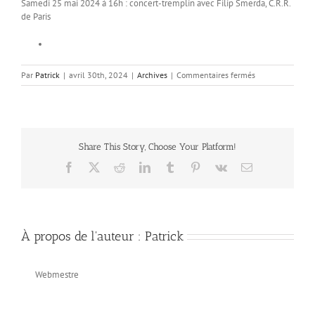
Samedi 25 mai 2024 à 16h : concert-tremplin avec Filip Smerda, C.R.R.
de Paris
sur
Par
Patrick
|
avril 30th, 2024
|
Archives
|
Commentaires fermés
Plein-
Jeux
Share This Story, Choose Your Platform!
Facebook
X
Reddit
LinkedIn
Tumblr
Pinterest
Vk
Email
À propos de l'auteur :
Patrick
Webmestre