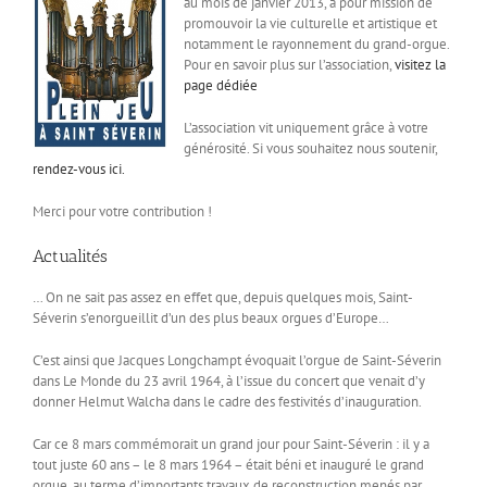
au mois de janvier 2013, a pour mission de
promouvoir la vie culturelle et artistique et
notamment le rayonnement du grand-orgue.
Pour en savoir plus sur l’association,
visitez la
page dédiée
L’association vit uniquement grâce à votre
générosité. Si vous souhaitez nous soutenir,
rendez-vous ici.
Merci pour votre contribution !
Actualités
… On ne sait pas assez en effet que, depuis quelques mois, Saint-
Séverin s’enorgueillit d’un des plus beaux orgues d’Europe…
C’est ainsi que Jacques Longchampt évoquait l’orgue de Saint-Séverin
dans Le Monde du 23 avril 1964, à l’issue du concert que venait d’y
donner Helmut Walcha dans le cadre des festivités d’inauguration.
Car ce 8 mars commémorait un grand jour pour Saint-Séverin : il y a
tout juste 60 ans – le 8 mars 1964 – était béni et inauguré le grand
orgue, au terme d’importants travaux de reconstruction menés par