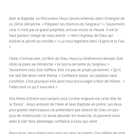
Jean le Baptiste. Le Précurseur. Nous l’avons entendu dans l’Evangile de
ce 2éme dimanche. « Préparez les chemins du Seigneur ! ». Seulement
cela. Il n’est pas le grand prophète, encore moins le Messie. Il est le
haut parleur chargé de nous avertir : « Voici l’Agneau de Dieu qui
enlève le péché du monde.» « Lui vous baptisera dans l’Esprit et le Feu.
»
Marie, l’Immaculée, la Mère de Dieu. Nous la célébrerons demain. Elle
cède sa place au dimanche. « Je suis la servante du Seigneur. »
Seulement cela. Elle s’efface. Elle n’a pas de projet personnel. « Qu’il
me soit fait selon votre Parole. » Confiance totale. Acceptation sans
condition. C’est pourquoi elle peut nous encourager à faire de même : «
Faites tout ce qu’il vous dira. »
Nos frères d’Orient ont compris cela. L’icône majeure est celle dite de
la ‘Deisis’ : Jésus, entouré de Marie et Jean Baptiste en prière. Les deux
plus grands intercesseurs ne prétendent pas obtenir de Dieu un peu
plus de miséricorde. Ce serait absurde. En revanche, ils peuvent nous
aider à oser faire davantage confiance à Celui qui vient.
Nous aussi, nous prions pour nous ou pour les autres. Ces prières ne sont