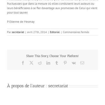
fructueuses que dans la mesure où elles conduisent leurs auteurs ou
leurs bénéficiaires à se fier davantage aux promesses de Celui qui vient
pour tout sauver.
P. Etienne de Mesmay
sur
Par
secretariat
|
avril 27th, 2014
|
Editorial
|
Commentaires fermés
Jésus
vient.
Qui
m’aidera
à
Share This Story, Choose Your Platform!
lui
faire
Facebook
X
Reddit
LinkedIn
Tumblr
Pinterest
Vk
Email
confiance
À propos de l'auteur :
secretariat