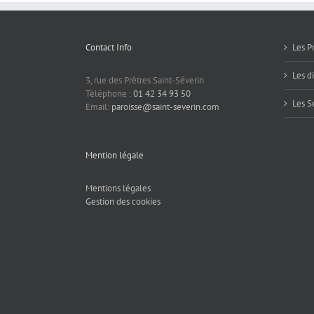
Contact Info
Les P
Les d
3, rue des Prêtres Saint-Séverin
Téléphone :
01 42 34 93 50
Les S
Email:
paroisse@saint-severin.com
Mention légale
Mentions légales
Gestion des cookies