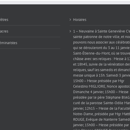
rêtres
Horaires
iacres
1 – Neuvaine à Sainte Geneviève C’e
sainte patronne de notre ville, et no
pouvons nous associer aux célébrat
éminaristes
qui se dérouleront du 3 au 11 janvie
Saint-Étienne-du-Mont, où se trouve
châsse avec ses reliques : Messe à 
et 18h45, suivie de la vénération de
reliques, sauf les samedis et dimanc
messe unique à 15h. Samedi 3 janvie
15h00 – Messe présidée par Mgr
Celestino MIGLIORE, Nonce apostol
Dimanche 4 janvier, 15h00 – Messe
présidée par le père Stéphane BIAG
curé de la paroisse Sainte-Odile Mar
janvier, 12h15 – Messe de la Faculté
Notre-Dame, présidée par Mgr. Matt
ROUGE, Evêque de Nanterre Samedi
janvier, 15h00 – Messe présidée par 