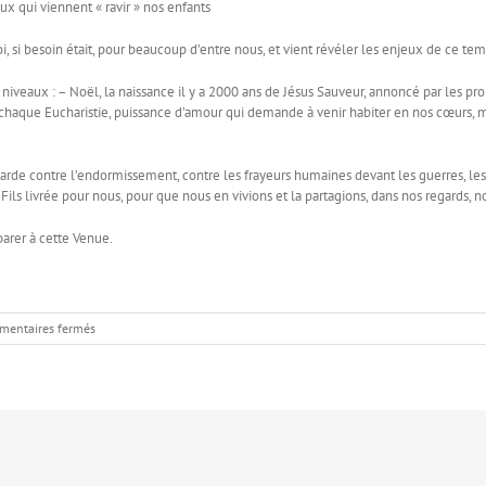
x qui viennent « ravir » nos enfants
foi, si besoin était, pour beaucoup d’entre nous, et vient révéler les enjeux de ce tem
 niveaux : – Noël, la naissance il y a 2000 ans de Jésus Sauveur, annoncé par les prop
à chaque Eucharistie, puissance d’amour qui demande à venir habiter en nos cœurs, 
 garde contre l’endormissement, contre les frayeurs humaines devant les guerres, le
Fils livrée pour nous, pour que nous en vivions et la partagions, dans nos regards, n
arer à cette Venue.
sur
entaires fermés
Réveillez-
vous,
le
Salut
est
tout
proche
!