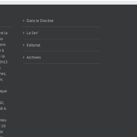
Dans le Diocèse
st la
La Sev’
us
ions
Editorial
r à
 la
Archives
12h15
s
hes,
r,
ique
GI,
di 6
hieu
 10
le