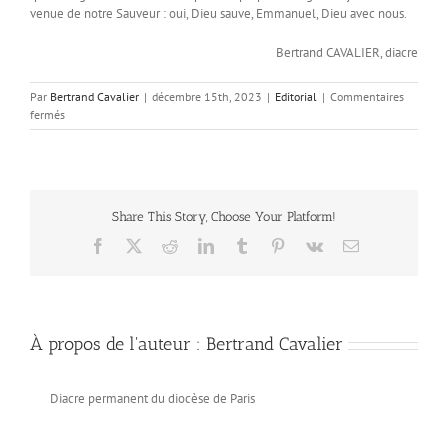
venue de notre Sauveur : oui, Dieu sauve, Emmanuel, Dieu avec nous.
Bertrand CAVALIER, diacre
Par
Bertrand Cavalier
|
décembre 15th, 2023
|
Editorial
|
Commentaires
sur
fermés
Soyez
toujours
dans
la
Joie
Share This Story, Choose Your Platform!
!
1
Facebook
X
Reddit
LinkedIn
Tumblr
Pinterest
Vk
Email
Th
5,
16
À propos de l'auteur :
Bertrand Cavalier
Diacre permanent du diocèse de Paris