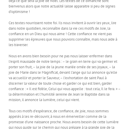
déjà ce que sera la joie de Noël. Les textes de ce dimanche sont
bienvenus alors que notre actualité laisse apparaitre si peu de signes
d’optimisme !
Ces textes nourrissent notre foi. Ils nous invitent à ouvrir les yeux, lire
dans notre quotidien, reconnaître dans la vie ces motifs de Joie, la
confiance en un Dieu qui nous aime ! Cette confiance ne vient pas
supprimer les épreuves que nous pouvons connaître, mais nous aide à
les traverser.
Nous en avons bien besoin pour ne pas nous laisser enfermer dans
l’esprit maussade de notre temps : – le grain en terre qui va germer et
porter son fruit, – la joie de la jeune mariée ornée de ses joyaux, – la
joie de Marie dans le Magnificat, devant l’ange qui lui annonce qu’elle
va accueillir et porter le Sauveur, – l’exhortation de saint Paul à
discerner la valeur de toute chose et garder ce qui est bien, garder
confiance : « Il est fidèle, Celui qui vous appelle : tout cela, Il le fera. » –
la détermination et l’humilité sereine de Jean le Baptiste dans sa
mission, il annonce la lumière, celui qui vient.
Tous ces motifs d’espérance, de confiance, de joie, nous sommes
appelés à les re-découvrir, à nous en émerveiller comme de la
promesse d’une naissance proche. Nous avons besoin de cette lumière
qui nous guide sur le chemin qui nous prépare à la grande joie de la