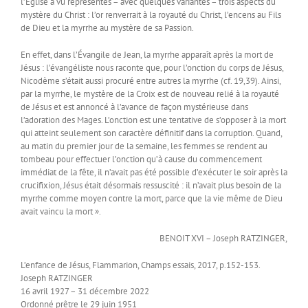
l’Église a vu représentés – avec quelques variantes – trois aspects du
mystère du Christ : l’or renverrait à la royauté du Christ, l’encens au Fils
de Dieu et la myrrhe au mystère de sa Passion.
En effet, dans l’Évangile de Jean, la myrrhe apparaît après la mort de
Jésus : l’évangéliste nous raconte que, pour l’onction du corps de Jésus,
Nicodème s’était aussi procuré entre autres la myrrhe (cf. 19,39). Ainsi,
par la myrrhe, le mystère de la Croix est de nouveau relié à la royauté
de Jésus et est annoncé à l’avance de façon mystérieuse dans
l’adoration des Mages. L’onction est une tentative de s’opposer à la mort
qui atteint seulement son caractère définitif dans la corruption. Quand,
au matin du premier jour de la semaine, les femmes se rendent au
tombeau pour effectuer l’onction qu’à cause du commencement
immédiat de la fête, il n’avait pas été possible d’exécuter le soir après la
crucifixion, Jésus était désormais ressuscité : il n’avait plus besoin de la
myrrhe comme moyen contre la mort, parce que la vie même de Dieu
avait vaincu la mort ».
BENOIT XVI – Joseph RATZINGER,
L’enfance de Jésus, Flammarion, Champs essais, 2017, p.152-153.
Joseph RATZINGER
16 avril 1927 – 31 décembre 2022
Ordonné prêtre le 29 juin 1951