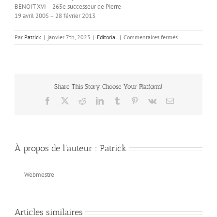
BENOIT XVI – 265e successeur de Pierre
19 avril 2005 – 28 février 2013
sur
Par
Patrick
|
janvier 7th, 2023
|
Editorial
|
Commentaires fermés
Ego
sum
resurrectio
et
vita
Share This Story, Choose Your Platform!
Facebook
X
Reddit
LinkedIn
Tumblr
Pinterest
Vk
Email
À propos de l'auteur :
Patrick
Webmestre
Articles similaires