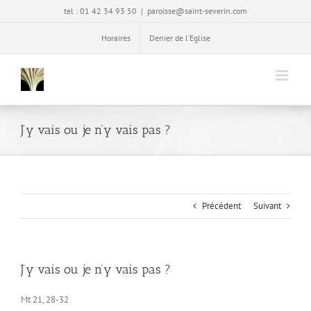
Passer
tel : 01 42 34 93 50
|
paroisse@saint-severin.com
au
contenu
Horaires
Denier de l’Eglise
J’y vais ou je n’y vais pas ?
Précédent
Suivant
J’y vais ou je n’y vais pas ?
Mt 21, 28-32