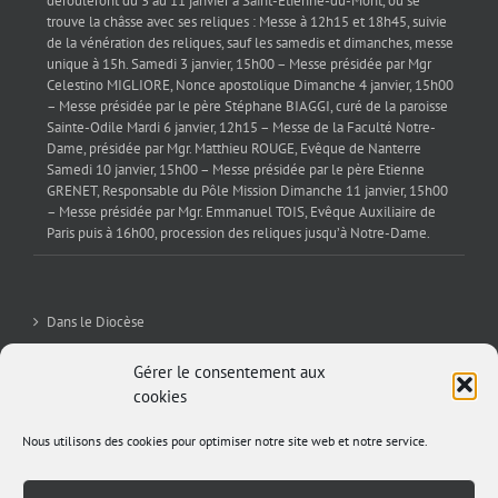
dérouleront du 3 au 11 janvier à Saint-Étienne-du-Mont, où se
trouve la châsse avec ses reliques : Messe à 12h15 et 18h45, suivie
de la vénération des reliques, sauf les samedis et dimanches, messe
unique à 15h. Samedi 3 janvier, 15h00 – Messe présidée par Mgr
Celestino MIGLIORE, Nonce apostolique Dimanche 4 janvier, 15h00
– Messe présidée par le père Stéphane BIAGGI, curé de la paroisse
Sainte-Odile Mardi 6 janvier, 12h15 – Messe de la Faculté Notre-
Dame, présidée par Mgr. Matthieu ROUGE, Evêque de Nanterre
Samedi 10 janvier, 15h00 – Messe présidée par le père Etienne
GRENET, Responsable du Pôle Mission Dimanche 11 janvier, 15h00
– Messe présidée par Mgr. Emmanuel TOIS, Evêque Auxiliaire de
Paris puis à 16h00, procession des reliques jusqu’à Notre-Dame.
Dans le Diocèse
La Sev’
Gérer le consentement aux
cookies
Editorial
Nous utilisons des cookies pour optimiser notre site web et notre service.
Archives