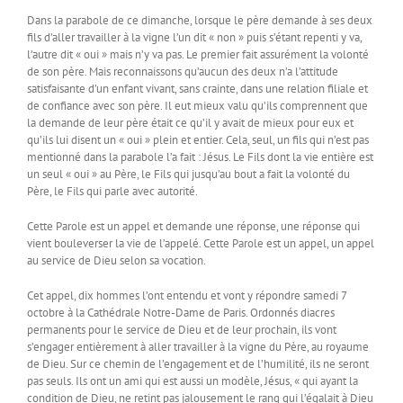
Dans la parabole de ce dimanche, lorsque le père demande à ses deux
fils d’aller travailler à la vigne l’un dit « non » puis s’étant repenti y va,
l’autre dit « oui » mais n’y va pas. Le premier fait assurément la volonté
de son père. Mais reconnaissons qu’aucun des deux n’a l’attitude
satisfaisante d’un enfant vivant, sans crainte, dans une relation filiale et
de confiance avec son père. Il eut mieux valu qu’ils comprennent que
la demande de leur père était ce qu’il y avait de mieux pour eux et
qu’ils lui disent un « oui » plein et entier. Cela, seul, un fils qui n’est pas
mentionné dans la parabole l’a fait : Jésus. Le Fils dont la vie entière est
un seul « oui » au Père, le Fils qui jusqu’au bout a fait la volonté du
Père, le Fils qui parle avec autorité.
Cette Parole est un appel et demande une réponse, une réponse qui
vient bouleverser la vie de l’appelé. Cette Parole est un appel, un appel
au service de Dieu selon sa vocation.
Cet appel, dix hommes l’ont entendu et vont y répondre samedi 7
octobre à la Cathédrale Notre-Dame de Paris. Ordonnés diacres
permanents pour le service de Dieu et de leur prochain, ils vont
s’engager entièrement à aller travailler à la vigne du Père, au royaume
de Dieu. Sur ce chemin de l’engagement et de l’humilité, ils ne seront
pas seuls. Ils ont un ami qui est aussi un modèle, Jésus, « qui ayant la
condition de Dieu, ne retint pas jalousement le rang qui l’égalait à Dieu