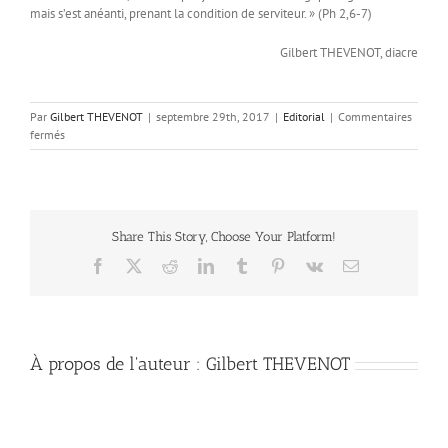
mais s’est anéanti, prenant la condition de serviteur. » (Ph 2,6-7)
Gilbert THEVENOT, diacre
Par
Gilbert THEVENOT
|
septembre 29th, 2017
|
Editorial
|
Commentaires
sur
fermés
J’y
vais
ou
je
n’y
Share This Story, Choose Your Platform!
vais
pas
Facebook
X
Reddit
LinkedIn
Tumblr
Pinterest
Vk
Email
?
À propos de l'auteur :
Gilbert THEVENOT