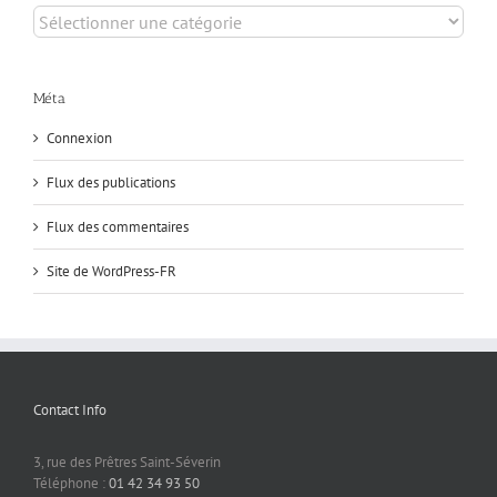
La
vie
des
saints
Méta
Connexion
Flux des publications
Flux des commentaires
Site de WordPress-FR
Contact Info
3, rue des Prêtres Saint-Séverin
Téléphone :
01 42 34 93 50