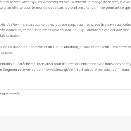
je suis le pain vivant, qui est descendu du ciel : si quelqu’un mange de ce pain, il vivr
sa chair offerte pour le monde que Jésus reprend ensuite réaffirme pourtant ce qui e
Fils de l’homme, et si vous ne buvez pas son sang, vous n’avez pas la vie en vous. Celu
la vraie nourriture, et mon sang est la vraie boisson. Celui qui mange ma chair et boit m
fait sa maison.
esse de l’alliance de l’homme et du Dieu d’Abraham, d’Isaac et de Jacob. C’est cette
munions.
nfants du catéchisme, mais aussi pour d’autres qui entreront avec nous dans ce my
du Seigneur recevoir ce don merveilleux qu’est l’Eucharistie. Avec eux, réaffirmons 
sur
aires fermés
Moi,
je
suis
le
pain
vivant
qui