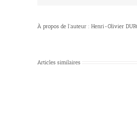
À propos de l'auteur :
Henri-Olivier DU
Articles similaires
Les
recommandations
de
Jésus
pour
la
mission