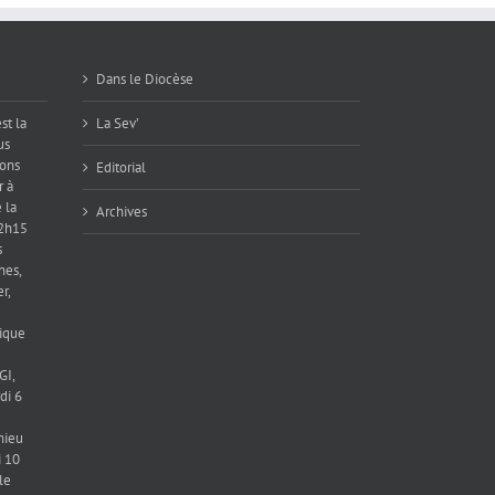
Dans le Diocèse
st la
La Sev’
us
ions
Editorial
r à
 la
Archives
12h15
s
hes,
r,
ique
GI,
di 6
hieu
 10
le