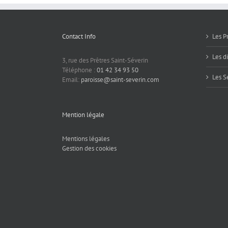
Contact Info
Les P
Les d
3, rue des Prêtres Saint-Séverin
Téléphone :
01 42 34 93 50
Les S
Email:
paroisse@saint-severin.com
Mention légale
Mentions légales
Gestion des cookies