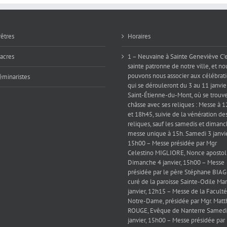
»
rêtres
Horaires
iacres
1 – Neuvaine à Sainte Geneviève C’e
sainte patronne de notre ville, et no
pouvons nous associer aux célébrat
éminaristes
qui se dérouleront du 3 au 11 janvie
Saint-Étienne-du-Mont, où se trouve
châsse avec ses reliques : Messe à 
et 18h45, suivie de la vénération de
reliques, sauf les samedis et dimanc
messe unique à 15h. Samedi 3 janvie
15h00 – Messe présidée par Mgr
Celestino MIGLIORE, Nonce apostol
Dimanche 4 janvier, 15h00 – Messe
présidée par le père Stéphane BIAG
curé de la paroisse Sainte-Odile Mar
janvier, 12h15 – Messe de la Faculté
Notre-Dame, présidée par Mgr. Matt
ROUGE, Evêque de Nanterre Samedi
janvier, 15h00 – Messe présidée par 