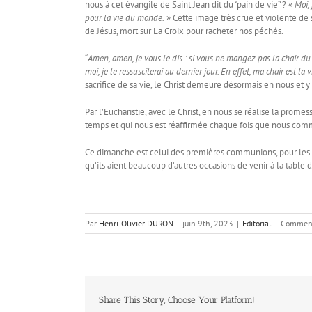
nous à cet évangile de Saint Jean dit du “pain de vie” ? «
Moi, 
pour la vie du monde.
» Cette image très crue et violente de 
de Jésus, mort sur La Croix pour racheter nos péchés.
“
Amen, amen, je vous le dis : si vous ne mangez pas la chair du 
moi, je le ressusciterai au dernier jour. En effet, ma chair est 
sacrifice de sa vie, le Christ demeure désormais en nous et y 
Par l’Eucharistie, avec le Christ, en nous se réalise la prom
temps et qui nous est réaffirmée chaque fois que nous com
Ce dimanche est celui des premières communions, pour les e
qu’ils aient beaucoup d’autres occasions de venir à la table 
Par
Henri-Olivier DURON
|
juin 9th, 2023
|
Editorial
|
Comment
Share This Story, Choose Your Platform!