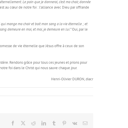
a éternellement. Le pain que je donnerai, c’est ma chair, donnée
st au cœur de notre foi : l’alliance avec Dieu par offrande
i qui mange ma chair et boit mon sang a la vie éternelle ; et
on sang demeure en moi, et moi, je demeure en lui.
” Oui, par le
 promesse de vie éternelle que Jésus offre à ceux de son
stère. Rendons grâce pour tous ces jeunes et prions pour
notre foi dans le Christ qui nous sauve chaque jour.
Henri-Olivier DURON, diacr
Facebook
X
Reddit
LinkedIn
Tumblr
Pinterest
Vk
Email